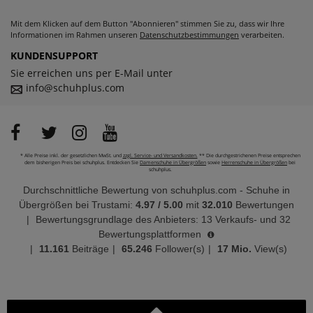
Mit dem Klicken auf dem Button "Abonnieren" stimmen Sie zu, dass wir Ihre
Informationen im Rahmen unseren
Datenschutzbestimmungen
verarbeiten.
KUNDENSUPPORT
Sie erreichen uns per E-Mail unter
info@schuhplus.com
* Alle Preise inkl. der gesetzlichen MwSt. und
zzgl. Service- und Versandkosten.
** Die durchgestrichenen Preise entsprechen
dem bisherigen Preis bei schuhplus. Entdecken Sie
Damenschuhe in Übergrößen
sowie
Herrenschuhe in Übergrößen
bei
schuhplus.
Durchschnittliche Bewertung von
schuhplus.com - Schuhe in
Übergrößen
bei Trustami:
4.97
/
5.00
mit
32.010
Bewertungen
|
Bewertungsgrundlage des Anbieters: 13 Verkaufs- und 32
Bewertungsplattformen
|
11.161
Beiträge
|
65.246
Follower(s)
|
17 Mio.
View(s)