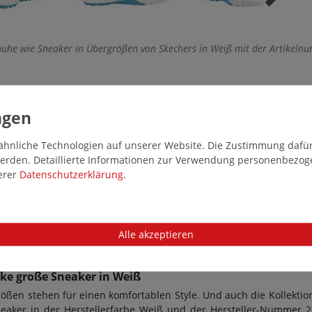
huhe wie Sneaker in Übergrößen von Skechers in Weiß mit der Artikel
hnliche Technologien auf unserer Website. Die Zustimmung dafür k
 werden. Detaillierte Informationen zur Verwendung personenbezo
serer
Daten­schutz­erklärung
.
Alle akzeptieren
ke große Sneaker in Weiß
ßen stehen für einen komfortablen Style. Und auch die Kollekti
eaker in der Herstellerfarbe Weiß und der Hersteller-Nummer 