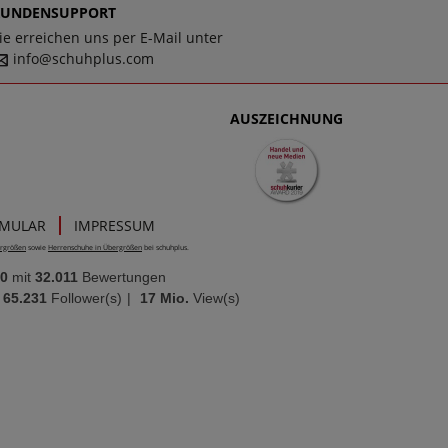
KUNDENSUPPORT
ie erreichen uns per E-Mail unter
info@schuhplus.com
AUSZEICHNUNG
RMULAR
IMPRESSUM
rgrößen
sowie
Herrenschuhe in Übergrößen
bei schuhplus.
00
mit
32.011
Bewertungen
65.231
Follower(s)
|
17 Mio.
View(s)