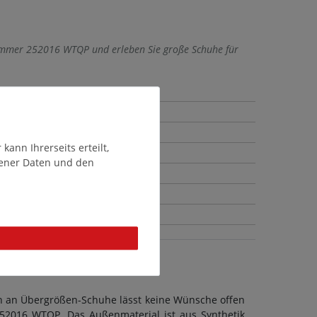
nummer 252016 WTQP und erleben Sie große Schuhe für
ann Ihrerseits erteilt,
gener Daten und den
on an Übergrößen-Schuhe lässt keine Wünsche offen
252016 WTQP. Das Außenmaterial ist aus Synthetik