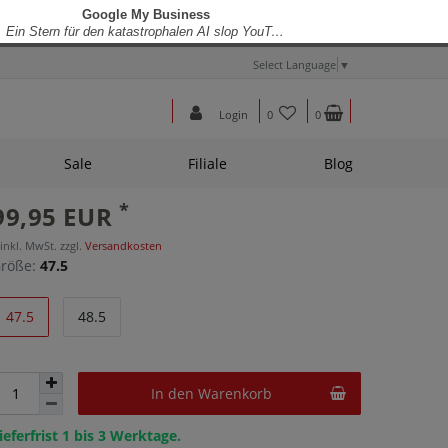
Select Language
▼
Login
0
0
Sale
Filiale
Blog
*
99,95 EUR
 inkl. MwSt. zzgl.
Versandkosten
röße:
47.5
47.5
48.5
In den Warenkorb
ieferfrist 1 bis 3 Werktage.