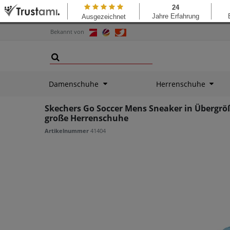
Bekannt von
Damenschuhe
Herrenschuhe
Skechers Go Soccer Mens Sneaker in Übergr
große Herrenschuhe
Artikelnummer
41404