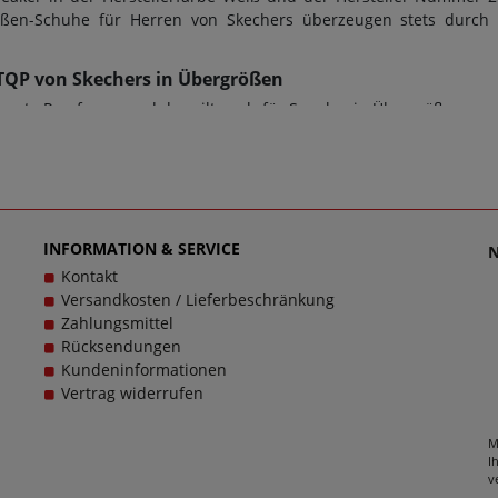
größen-Schuhe für Herren von Skechers überzeugen stets durc
 WTQP von Skechers in Übergrößen
gute Passform - und das gilt auch für Sneaker in Übergrößen von 
 für den perfekten Tragekomfort. Bei diesem Modell 252016 WTQP
Übergrößen. Beim Kauf von Sneaker sowie jeder anderen Schuha
t. Zusätzlich gilt: Verschlussart: Schnürung, Wechselfußbett: Nei
Artikel 252016 WTQP kontaktieren Sie gerne den Kundensupport, 
hen, denn schließlich sollen große Schuhe von Skechers für He
INFORMATION & SERVICE
Kontakt
Versandkosten / Lieferbeschränkung
Zahlungsmittel
Rücksendungen
Kundeninformationen
Vertrag widerrufen
M
I
v