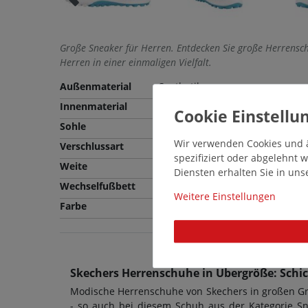
Große Sneaker für Herren. Entdecken Sie große Herrensc
Herren in einer einmaligen Vielfalt.
Außenmaterial
Synthetik
Innenmaterial
Textil
Sohle
Gummi
Wir verwenden Cookies und ä
Verschlussart
Schnürung
spezifiziert oder abgelehnt
Weite
Bequeme Weite (G)
Diensten erhalten Sie in un
Wechselfußbett
Nein
Weitere Einstellungen
Farbe
Weiß
Skechers Herrenschuhe in Übergröße: Schic
Modische Herrenschuhe von Skechers in großen Grö
- so auch bei diesem Schuh aus der Kategorie Sn