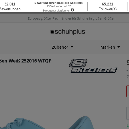
Europas größter Fachhändler für Schuhe in großen Größen
Zubehör
Marken
ößen Weiß 252016 WTQP
*
G
L