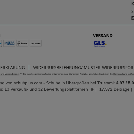
S
N
VERSAND
ZERKLÄRUNG
WIDERRUFSBELEHRUNG/ MUSTER-WIDERRUFSFO
e- und Versandkosten.
** Die durchgestrichenen Preise entsprechen dem bisherigen Preis bei schuhplus. Entdecken Sie
Damenschuhe in Übe
ung von
schuhplus.com - Schuhe in Übergrößen
bei Trustami:
4.97
/
5.
s: 13 Verkaufs- und 32 Bewertungsplattformen
|
17.972
Beiträge
|