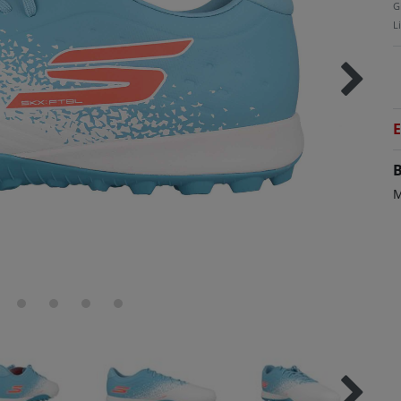
G
L
E
B
M