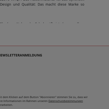
h Design und Qualität: Das macht diese Marke so
Skechers. Neben der Schuhgröße ist aber vor allem
 kann eine G-Weite berücksichtigt werden. Doch ob
rt sollte stets auch die Sohle dem Zweck dienen;
n. Schuhe sollen stets Wegbegleiter sein - und das
denn es ist unsere Mission, Sie mit einzigartigen
rren schlichtweg passen und dabei stets zu einem
NEWSLETTERANMELDUNG
it dem Klicken auf dem Button "Abonnieren" stimmen Sie zu, dass wir
hre Informationen im Rahmen unseren
Datenschutzbestimmungen
erarbeiten.