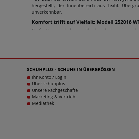
hergestellt, der Innenbereich aus Textil. Über
unverkennbar.
Komfort trifft auf Vielfalt: Modell 252016
Große Herrenschuhe von Skechers haben eine sehr 
auch die Schuhweite ein entscheidendes Kriterium
Damenschuhe in Übergrößen oder Herrenschuhe in 
bei diesem Modell wurde eine Gummi-Sohle verwende
im wahrsten Sinne des Wortes. Bei Fragen zu dem 
Herrenschuhen in großen Größen glücklich zu mac
SCHUHPLUS - SCHUHE IN ÜBERGRÖSSEN
echten Trageerlebnis werden.
Ihr Konto / Login
Über schuhplus
Unsere Fachgeschäfte
Marketing & Vertrieb
Mediathek