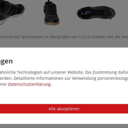
exschuhe wie Sportschuhe in Übergrößen von Lico in Schwarz mit der A
hnliche Technologien auf unserer Website. Die Zustimmung dafür k
 werden. Detaillierte Informationen zur Verwendung personenbezo
serer
Daten­schutz­erklärung
.
Alle akzeptieren