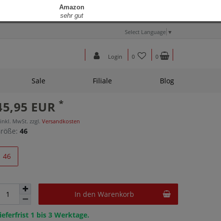
Select Language
▼
Login
0
0
Sale
Filiale
Blog
*
45,95 EUR
 inkl. MwSt. zzgl.
Versandkosten
röße:
46
46
In den Warenkorb
ieferfrist 1 bis 3 Werktage.