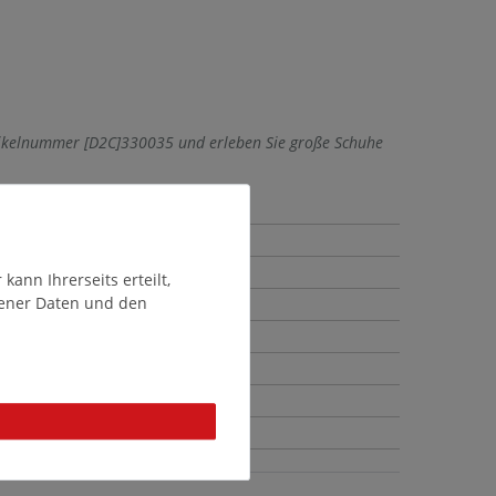
rtikelnummer [D2C]330035 und erleben Sie große Schuhe
ann Ihrerseits erteilt,
gener Daten und den