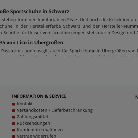
roße Sportschuhe in Schwarz
stehen für einen komfortablen Style. Und auch die Kollektion an
chuhe in der Herstellerfarbe Schwarz und der Hersteller-Numm
ßen-Schuhe für Unisex von Lico überzeugen stets durch Design und
0035 von Lico in Übergrößen
Passform - und das gilt auch für Sportschuhe in Übergrößen von 
r den perfekten Tragekomfort. Bei diesem Modell [D2C]330035 k
n Übergrößen. Beim Kauf von Sportschuhe sowie jeder anderen 
rwendet. Zusätzlich gilt: Verschlussart: Schnürung, Wechselfußbet
em Artikel [D2C]330035 kontaktieren Sie gerne den Kundensupport,
en, denn schließlich sollen große Schuhe von Lico für Unisex s
INFORMATION & SERVICE
Kontakt
Versandkosten / Lieferbeschränkung
Zahlungsmittel
Rücksendungen
Kundeninformationen
Vertrag widerrufen