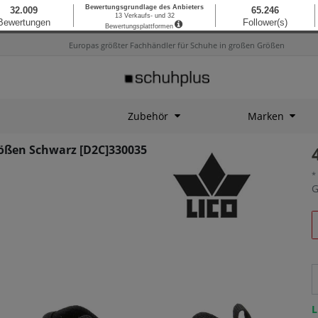
Europas größter Fachhändler für Schuhe in großen Größen
Zubehör
Marken
ößen Schwarz [D2C]330035
*
G
L