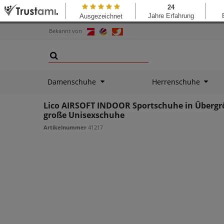
Bekannt von
Damenschuhe
Herrenschuhe
Lico AIRSOFT INDOOR Sportschuhe in Übergr
große Unisexschuhe
Artikelnummer
41217