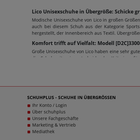
Lico Unisexschuhe in Übergröße: Schicke g
Modische Unisexschuhe von Lico in großen Größen 
auch bei diesem Schuh aus der Kategorie Sports
hergestellt, der Innenbereich aus Textil. Übergrö
Komfort trifft auf Vielfalt: Modell [D2C]33
Große Unisexschuhe von Lico haben eine sehr gute 
die Schuhweite ein entscheidendes Kriterium fü
Damenschuhe in Übergrößen oder Herrenschuhe i
dienen; bei diesem Modell wurde eine CME-Sohle ve
das im wahrsten Sinne des Wortes. Bei Fragen zu d
Unisexschuhen in großen Größen glücklich zu mach
Trageerlebnis werden.
SCHUHPLUS - SCHUHE IN ÜBERGRÖSSEN
Ihr Konto / Login
Über schuhplus
Unsere Fachgeschäfte
Marketing & Vertrieb
Mediathek