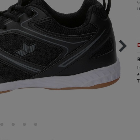
G
L
E
B
I
e
T