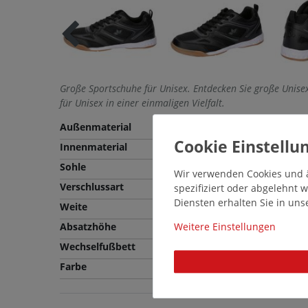
Große Sportschuhe für Unisex. Entdecken Sie große Unis
für Unisex in einer einmaligen Vielfalt.
Außenmaterial
Nylon
Innenmaterial
Textil
Sohle
CME
Wir verwenden Cookies und ä
Verschlussart
Schnürung
spezifiziert oder abgelehnt
Diensten erhalten Sie in un
Weite
Normale Weite (F)
Absatzhöhe
3,5 cm
Weitere Einstellungen
Wechselfußbett
Ja
Farbe
Schwarz