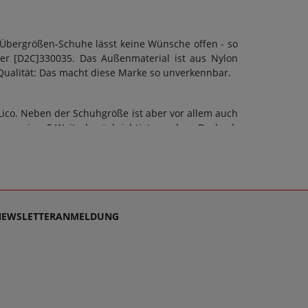
 Übergrößen-Schuhe lässt keine Wünsche offen - so
er [D2C]330035. Das Außenmaterial ist aus Nylon
 Qualität: Das macht diese Marke so unverkennbar.
Lico. Neben der Schuhgröße ist aber vor allem auch
ann eine F-Weite berücksichtigt werden. Doch ob
Schuhart sollte stets auch die Sohle dem Zweck
t: Ja. Schuhe sollen stets Wegbegleiter sein - und
 denn es ist unsere Mission, Sie mit einzigartigen
chlichtweg passen und dabei stets zu einem echten
NEWSLETTERANMELDUNG