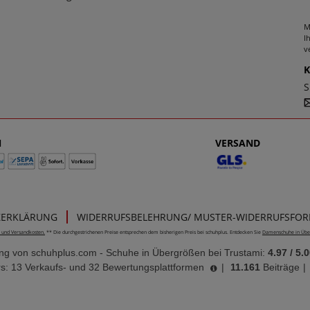
M
I
v
S
N
VERSAND
ZERKLÄRUNG
WIDERRUFSBELEHRUNG/ MUSTER-WIDERRUFSFO
e- und Versandkosten.
** Die durchgestrichenen Preise entsprechen dem bisherigen Preis bei schuhplus. Entdecken Sie
Damenschuhe in Übe
ung von
schuhplus.com - Schuhe in Übergrößen
bei Trustami:
4.97
/
5.0
s: 13 Verkaufs- und 32 Bewertungsplattformen
|
11.161
Beiträge
|