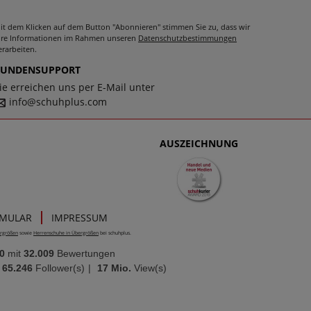
it dem Klicken auf dem Button "Abonnieren" stimmen Sie zu, dass wir
hre Informationen im Rahmen unseren
Datenschutzbestimmungen
erarbeiten.
KUNDENSUPPORT
ie erreichen uns per E-Mail unter
info@schuhplus.com
AUSZEICHNUNG
RMULAR
IMPRESSUM
rgrößen
sowie
Herrenschuhe in Übergrößen
bei schuhplus.
0
mit
32.009
Bewertungen
65.246
Follower(s)
|
17 Mio.
View(s)