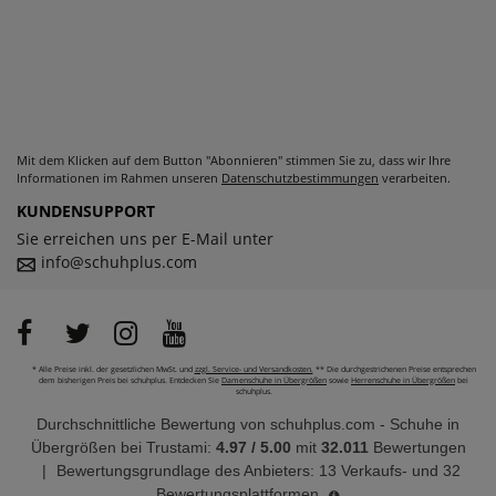
Mit dem Klicken auf dem Button "Abonnieren" stimmen Sie zu, dass wir Ihre
Informationen im Rahmen unseren
Datenschutzbestimmungen
verarbeiten.
KUNDENSUPPORT
Sie erreichen uns per E-Mail unter
info@schuhplus.com
* Alle Preise inkl. der gesetzlichen MwSt. und
zzgl. Service- und Versandkosten.
** Die durchgestrichenen Preise entsprechen
dem bisherigen Preis bei schuhplus. Entdecken Sie
Damenschuhe in Übergrößen
sowie
Herrenschuhe in Übergrößen
bei
schuhplus.
Durchschnittliche Bewertung von
schuhplus.com - Schuhe in
Übergrößen
bei Trustami:
4.97
/
5.00
mit
32.011
Bewertungen
|
Bewertungsgrundlage des Anbieters: 13 Verkaufs- und 32
Bewertungsplattformen