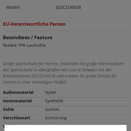
Modell:
[D2C]330038
EU-Verantwortliche Person
Besonderes / Feature
flexible TPR-Laufsohle
Große Sportschuhe für Herren. Entdecken Sie große Herrenschuhe
wie Sportschuhe in Übergrößen von Lico in Schwarz mit der
Artikelnummer [D2C]330038 und erleben Sie große Schuhe für
Herren in einer einmaligen Vielfalt.
Außenmaterial
Nylon
Innenmaterial
Synthetik
Sohle
Gummi
Verschlussart
Schnürung
Weite
Normale Weite (F)