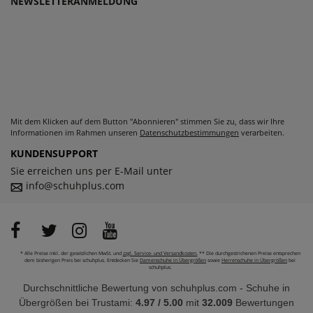
NEWSLETTERANMELDUNG
Mit dem Klicken auf dem Button "Abonnieren" stimmen Sie zu, dass wir Ihre
Informationen im Rahmen unseren
Datenschutzbestimmungen
verarbeiten.
KUNDENSUPPORT
Sie erreichen uns per E-Mail unter
info@schuhplus.com
* Alle Preise inkl. der gesetzlichen MwSt. und
zzgl. Service- und Versandkosten.
** Die durchgestrichenen Preise entsprechen
dem bisherigen Preis bei schuhplus. Entdecken Sie
Damenschuhe in Übergrößen
sowie
Herrenschuhe in Übergrößen
bei
schuhplus.
Durchschnittliche Bewertung von
schuhplus.com - Schuhe in
Übergrößen
bei Trustami:
4.97
/
5.00
mit
32.009
Bewertungen