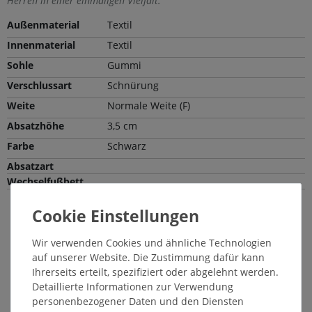
Herren in einer einmaligen Vielfalt.
Außenmaterial
Textil
Innenmaterial
Textil
Sohle
Gummi
Verschlussart
Schnürung
Weite
Normale Weite (F)
Absatzhöhe
3,5 cm
Farbe
Schwarz
Absatzart
Wechselfußbett
Passende Pflegemittel und Einlegesohlen
Wir verwenden Cookies und ähnliche Technologien
SALE
6062
auf unserer Website. Die Zustimmung dafür kann
Ihrerseits erteilt, spezifiziert oder abgelehnt werden.
Detaillierte Informationen zur Verwendung
personenbezogener Daten und den Diensten