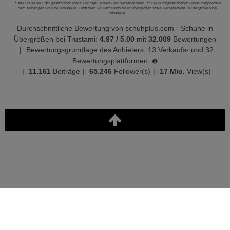
* Alle Preise inkl. der gesetzlichen MwSt. und
zzgl. Service- und Versandkosten.
** Die durchgestrichenen Preise entsprechen
dem bisherigen Preis bei schuhplus. Entdecken Sie
Damenschuhe in Übergrößen
sowie
Herrenschuhe in Übergrößen
bei
schuhplus.
Durchschnittliche Bewertung von
schuhplus.com - Schuhe in
Übergrößen
bei Trustami:
4.97
/
5.00
mit
32.009
Bewertungen
|
Bewertungsgrundlage des Anbieters: 13 Verkaufs- und 32
Bewertungsplattformen
|
11.161
Beiträge
|
65.246
Follower(s)
|
17 Mio.
View(s)