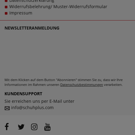
Datenschutzerklärung
zu machen, denn schließlich sollen große Schuhe von
Widerrufsbelehrung/ Muster-Widerrufsformular
Puma für Herren schlichtweg passen und dabei stets zu
Impressum
einem echten Trageerlebnis werden.
NEWSLETTERANMELDUNG
Mit dem Klicken auf dem Button "Abonnieren" stimmen Sie zu, dass wir Ihre
Informationen im Rahmen unseren
Datenschutzbestimmungen
verarbeiten.
KUNDENSUPPORT
Sie erreichen uns per E-Mail unter
info@schuhplus.com