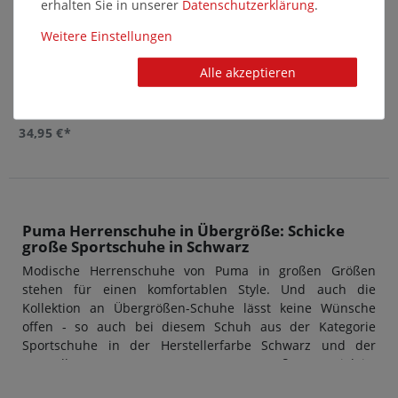
erhalten Sie in unserer
Daten­schutz­erklärung
.
Weitere Einstellungen
Alle akzeptieren
pedag - VIVA SPORT - Einlegesohle
34,95 €*
Puma Herrenschuhe in Übergröße: Schicke
große Sportschuhe in Schwarz
Modische Herrenschuhe von Puma in großen Größen
stehen für einen komfortablen Style. Und auch die
Kollektion an Übergrößen-Schuhe lässt keine Wünsche
offen - so auch bei diesem Schuh aus der Kategorie
Sportschuhe in der Herstellerfarbe Schwarz und der
Hersteller-Nummer 195217 0008. Das Außenmaterial ist
aus Textil hergestellt, der Innenbereich aus Textil.