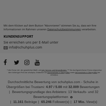
Mit dem Klicken auf dem Button "Abonnieren" stimmen Sie zu, dass wir Ihre
Informationen im Rahmen unseren
Datenschutzbestimmungen
verarbeiten.
KUNDENSUPPORT
Sie erreichen uns per E-Mail unter
info@schuhplus.com
* Alle Preise inkl. der gesetzlichen MwSt. und
zzgl. Service- und Versandkosten.
** Die durchgestrichenen Preise entsprechen
dem bisherigen Preis bei schuhplus. Entdecken Sie
Damenschuhe in Übergrößen
sowie
Herrenschuhe in Übergrößen
bei
schuhplus.
Durchschnittliche Bewertung von
schuhplus.com - Schuhe in
Übergrößen
bei Trustami:
4.97
/
5.00
mit
32.009
Bewertungen
|
Bewertungsgrundlage des Anbieters: 13 Verkaufs- und 32
Bewertungsplattformen
|
11.161
Beiträge
|
65.246
Follower(s)
|
17 Mio.
View(s)