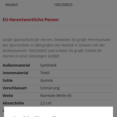
Modell:
100230825
EU-Verantwortliche Person
Große Sportschuhe für Herren. Entdecken Sie große Herrenschuhe
wie Sportschuhe in Übergrößen von Reebok in Schwarz mit der
Artikelnummer 100230825 und erleben Sie große Schuhe für
Herren in einer einmaligen Vielfalt.
Außenmaterial
Synthetik
Innenmaterial
Textil
Sohle
Gummi
Verschlussart
Schnürung
Weite
Normale Weite (F)
Absatzhöhe
2,5 cm
Wechselfußbett
Nein