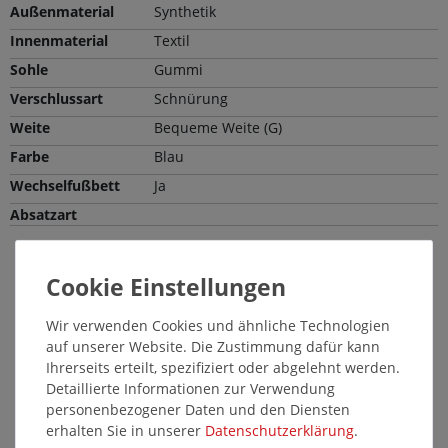
Außenmaterial
Synthetik
Innenmaterial
Textil
Sohle
Gummi
Verschlussart
Schnürung
Weite
Bequeme Weite (G)
Farbe
Blau
Wechselfußbett
Ja
Absatzart
Passende Pflegemittel und Einlegesohlen
SALE
6062
Wir verwenden Cookies und ähnliche Technologien
auf unserer Website. Die Zustimmung dafür kann
Ihrerseits erteilt, spezifiziert oder abgelehnt werden.
Detaillierte Informationen zur Verwendung
personenbezogener Daten und den Diensten
erhalten Sie in unserer
Daten­schutz­erklärung
.