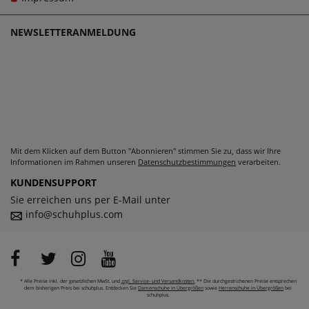
von Romika für Herren schlichtweg passen und dabei stets
zu einem echten Trageerlebnis werden.
NEWSLETTERANMELDUNG
Mit dem Klicken auf dem Button "Abonnieren" stimmen Sie zu, dass wir Ihre
Informationen im Rahmen unseren
Datenschutzbestimmungen
verarbeiten.
KUNDENSUPPORT
Sie erreichen uns per E-Mail unter
info@schuhplus.com
* Alle Preise inkl. der gesetzlichen MwSt. und
zzgl. Service- und Versandkosten.
** Die durchgestrichenen Preise entsprechen
dem bisherigen Preis bei schuhplus. Entdecken Sie
Damenschuhe in Übergrößen
sowie
Herrenschuhe in Übergrößen
bei
schuhplus.