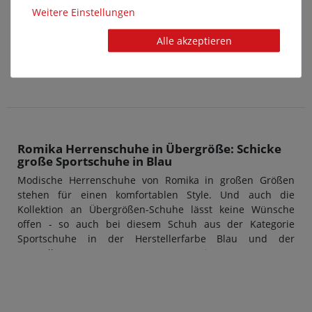
Weitere Einstellungen
pedag - VIVA SPORT - Einlegesohle
Alle akzeptieren
34,95 €*
Romika Herrenschuhe in Übergröße: Schicke
große Sportschuhe in Blau
Modische Herrenschuhe von Romika in großen Größen
stehen für einen komfortablen Style. Und auch die
Kollektion an Übergrößen-Schuhe lässt keine Wünsche
offen - so auch bei diesem Schuh aus der Kategorie
Sportschuhe in der Herstellerfarbe Blau und der
Hersteller-Nummer 41010 96 503 Tennis Master 220. Das
Außenmaterial ist aus Synthetik hergestellt, der
Innenbereich aus Textil. Übergrößen-Schuhe für Herren
von Romika überzeugen stets durch Design und Qualität:
Das macht diese Marke so unverkennbar.