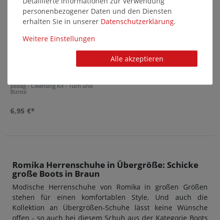
Detaillierte Informationen zur Verwendung
personenbezogener Daten und den Diensten
erhalten Sie in unserer
Daten­schutz­erklärung
.
Weitere Einstellungen
Alle akzeptieren
pedag - Cleansing Kit - Tuch und
Bürste
6,95 €*
Romika Herrenschuhe in Übergröße: Schicke
große Boots in Braun
Modische Herrenschuhe von Romika in großen Größen
stehen für einen komfortablen Style. Und auch die
Kollektion an Übergrößen-Schuhe lässt keine Wünsche
offen - so auch bei diesem Schuh aus der Kategorie Boots