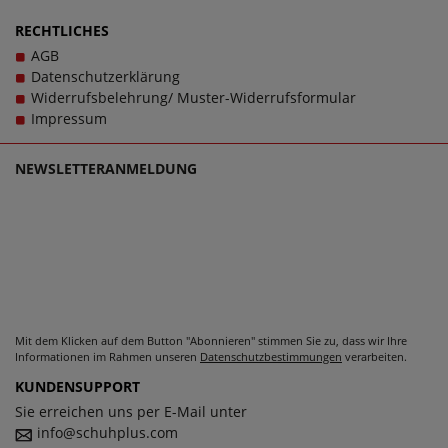
sein - und das im wahrsten Sinne des Wortes. Bei Fragen
zu dem Artikel Yukon 04 - taupe-vulcano kontaktieren Sie
RECHTLICHES
gerne den Kundensupport, denn es ist unsere Mission, Sie
AGB
mit einzigartigen Herrenschuhen in großen Größen
Datenschutzerklärung
glücklich zu machen, denn schließlich sollen große Schuhe
Widerrufsbelehrung/ Muster-Widerrufsformular
von Romika für Herren schlichtweg passen und dabei stets
Impressum
zu einem echten Trageerlebnis werden.
NEWSLETTERANMELDUNG
Mit dem Klicken auf dem Button "Abonnieren" stimmen Sie zu, dass wir Ihre
Informationen im Rahmen unseren
Datenschutzbestimmungen
verarbeiten.
KUNDENSUPPORT
Sie erreichen uns per E-Mail unter
info@schuhplus.com