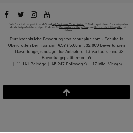
* Alle Preise inkl. der gesetzlichen MwSt. und
zzgl. Service- und Versandkosten.
** Die durchgestrichenen Preise entsprechen
dem bisherigen Preis bei schuhplus. Entdecken Sie
Damenschuhe in Übergrößen
sowie
Herrenschuhe in Übergrößen
bei
schuhplus.
Durchschnittliche Bewertung von
schuhplus.com - Schuhe in
Übergrößen
bei Trustami:
4.97
/
5.00
mit
32.009
Bewertungen
|
Bewertungsgrundlage des Anbieters: 13 Verkaufs- und 32
Bewertungsplattformen
|
11.161
Beiträge
|
65.247
Follower(s)
|
17 Mio.
View(s)