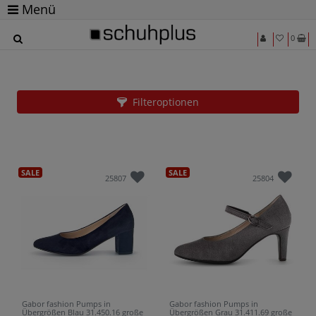
Menü
0
Große Pumps von Gabor für Sie bei EUROPAS
Nr. 1 für Schuhe in Übergrößen
Filteroptionen
SALE
SALE
25807
25804
Gabor fashion Pumps in
Gabor fashion Pumps in
Übergrößen Blau 31.450.16 große
Übergrößen Grau 31.411.69 große