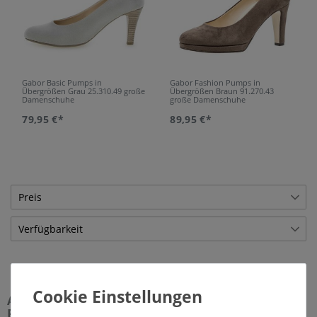
Gabor Basic Pumps in
Gabor Fashion Pumps in
Übergrößen Grau 25.310.49 große
Übergrößen Braun 91.270.43
Damenschuhe
große Damenschuhe
79,95 €*
89,95 €*
Preis
Verfügbarkeit
€
―
€
Lagerware
18
Übernehmen
Atemberaubende Eleganz mit Tradition: Gabor
Pumps in Übergrößen bei schuhplus