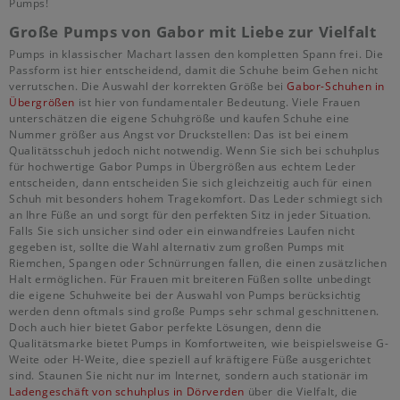
Pumps!
Große Pumps von Gabor mit Liebe zur Vielfalt
Pumps in klassischer Machart lassen den kompletten Spann frei. Die
Passform ist hier entscheidend, damit die Schuhe beim Gehen nicht
verrutschen. Die Auswahl der korrekten Größe bei
Gabor-Schuhen in
Übergrößen
ist hier von fundamentaler Bedeutung. Viele Frauen
unterschätzen die eigene Schuhgröße und kaufen Schuhe eine
Nummer größer aus Angst vor Druckstellen: Das ist bei einem
Qualitätsschuh jedoch nicht notwendig. Wenn Sie sich bei schuhplus
für hochwertige Gabor Pumps in Übergrößen aus echtem Leder
entscheiden, dann entscheiden Sie sich gleichzeitig auch für einen
Schuh mit besonders hohem Tragekomfort. Das Leder schmiegt sich
an Ihre Füße an und sorgt für den perfekten Sitz in jeder Situation.
Falls Sie sich unsicher sind oder ein einwandfreies Laufen nicht
gegeben ist, sollte die Wahl alternativ zum großen Pumps mit
Riemchen, Spangen oder Schnürrungen fallen, die einen zusätzlichen
Halt ermöglichen. Für Frauen mit breiteren Füßen sollte unbedingt
die eigene Schuhweite bei der Auswahl von Pumps berücksichtig
werden denn oftmals sind große Pumps sehr schmal geschnittenen.
Doch auch hier bietet Gabor perfekte Lösungen, denn die
Qualitätsmarke bietet Pumps in Komfortweiten, wie beispielsweise G-
Weite oder H-Weite, diee speziell auf kräftigere Füße ausgerichtet
sind. Staunen Sie nicht nur im Internet, sondern auch stationär im
Ladengeschäft von schuhplus in Dörverden
über die Vielfalt, die