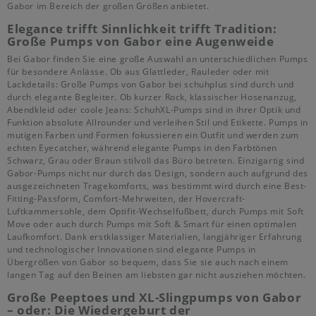
Gabor im Bereich der großen Größen anbietet.
Elegance trifft Sinnlichkeit trifft Tradition:
Große Pumps von Gabor eine Augenweide
Bei Gabor finden Sie eine große Auswahl an unterschiedlichen Pumps
für besondere Anlässe. Ob aus Glattleder, Rauleder oder mit
Lackdetails: Große Pumps von Gabor bei schuhplus sind durch und
durch elegante Begleiter. Ob kurzer Rock, klassischer Hosenanzug,
Abendkleid oder coole Jeans: SchuhXL-Pumps sind in ihrer Optik und
Funktion absolute Allrounder und verleihen Stil und Etikette. Pumps in
mutigen Farben und Formen fokussieren ein Outfit und werden zum
echten Eyecatcher, während elegante Pumps in den Farbtönen
Schwarz, Grau oder Braun stilvoll das Büro betreten. Einzigartig sind
Gabor-Pumps nicht nur durch das Design, sondern auch aufgrund des
ausgezeichneten Tragekomforts, was bestimmt wird durch eine Best-
Fitting-Passform, Comfort-Mehrweiten, der Hovercraft-
Luftkammersohle, dem Optifit-Wechselfußbett, durch Pumps mit Soft
Move oder auch durch Pumps mit Soft & Smart für einen optimalen
Laufkomfort. Dank erstklassiger Materialien, langjähriger Erfahrung
und technologischer Innovationen sind elegante Pumps in
Übergrößen von Gabor so bequem, dass Sie sie auch nach einem
langen Tag auf den Beinen am liebsten gar nicht ausziehen möchten.
Große Peeptoes und XL-Slingpumps von Gabor
– oder: Die Wiedergeburt der