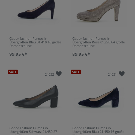
Gabor fashion Pumps in
Gabor fashion Pumps in
Übergrößen Blau 31.410.16 große
Übergrößen Rosa 01.270.64 große
Damenschuhe
Damenschuhe
99,95 €*
89,95 €*
SALE
SALE
24032
24031
Gabor Fashion Pumps in
Gabor Fashion Pumps in
Übergrößen Schwarz 21.450.27
Übergrößen Blau 21.450.16 große