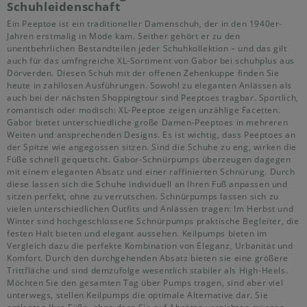
Schuhleidenschaft
Ein Peeptoe ist ein traditioneller Damenschuh, der in den 1940er-
Jahren erstmalig in Mode kam. Seither gehört er zu den
unentbehrlichen Bestandteilen jeder Schuhkollektion – und das gilt
auch für das umfngreiche XL-Sortiment von Gabor bei schuhplus aus
Dörverden. Diesen Schuh mit der offenen Zehenkuppe finden Sie
heute in zahllosen Ausführungen. Sowohl zu eleganten Anlässen als
auch bei der nächsten Shoppingtour sind Peeptoes tragbar. Sportlich,
romantisch oder modisch: XL-Peeptoe zeigen unzählige Facetten.
Gabor bietet unterschiedliche große Damen-Peeptoes in mehreren
Weiten und ansprechenden Designs. Es ist wichtig, dass Peeptoes an
der Spitze wie angegossen sitzen. Sind die Schuhe zu eng, wirken die
Füße schnell gequetscht. Gabor-Schnürpumps überzeugen dagegen
mit einem eleganten Absatz und einer raffinierten Schnürung. Durch
diese lassen sich die Schuhe individuell an Ihren Fuß anpassen und
sitzen perfekt, ohne zu verrutschen. Schnürpumps lassen sich zu
vielen unterschiedlichen Outfits und Anlässen tragen: Im Herbst und
Winter sind hochgeschlossene Schnürpumps praktische Begleiter, die
festen Halt bieten und elegant aussehen. Keilpumps bieten im
Vergleich dazu die perfekte Kombination von Eleganz, Urbanität und
Komfort. Durch den durchgehenden Absatz bieten sie eine größere
Trittfläche und sind demzufolge wesentlich stabiler als High-Heels.
Möchten Sie den gesamten Tag über Pumps tragen, sind aber viel
unterwegs, stellen Keilpumps die optimale Alternative dar. Sie