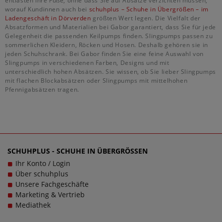
entlasten Ihre Füße, ohne dass Sie auf Absätze verzichten müssen,
worauf Kundinnen auch bei
schuhplus – Schuhe in Übergrößen – im
Ladengeschäft in Dörverden
größten Wert legen. Die Vielfalt der
Absatzformen und Materialien bei Gabor garantiert, dass Sie für jede
Gelegenheit die passenden Keilpumps finden. Slingpumps passen zu
sommerlichen Kleidern, Röcken und Hosen. Deshalb gehören sie in
jeden Schuhschrank. Bei Gabor finden Sie eine feine Auswahl von
Slingpumps in verschiedenen Farben, Designs und mit
unterschiedlich hohen Absätzen. Sie wissen, ob Sie lieber Slingpumps
mit flachen Blockabsätzen oder Slingpumps mit mittelhohen
Pfennigabsätzen tragen.
SCHUHPLUS - SCHUHE IN ÜBERGRÖSSEN
Ihr Konto / Login
Über schuhplus
Unsere Fachgeschäfte
Marketing & Vertrieb
Mediathek