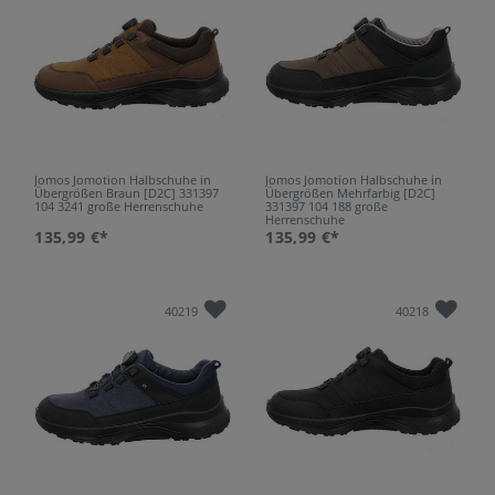
Jomos Jomotion Halbschuhe in
Jomos Jomotion Halbschuhe in
Übergrößen Braun [D2C] 331397
Übergrößen Mehrfarbig [D2C]
104 3241 große Herrenschuhe
331397 104 188 große
Herrenschuhe
135,99 €*
135,99 €*
40219
40218