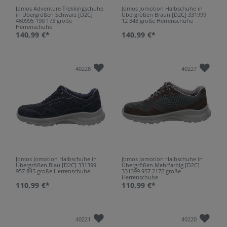
Jomos Adventure Trekkingschuhe
Jomos Jomotion Halbschuhe in
in Übergrößen Schwarz [D2C]
Übergrößen Braun [D2C] 331999
460995 190 173 große
12 343 große Herrenschuhe
Herrenschuhe
140,99 €*
140,99 €*
40228
40227
Jomos Jomotion Halbschuhe in
Jomos Jomotion Halbschuhe in
Übergrößen Blau [D2C] 331399
Übergrößen Mehrfarbig [D2C]
957 845 große Herrenschuhe
331399 957 2172 große
Herrenschuhe
110,99 €*
110,99 €*
40221
40220