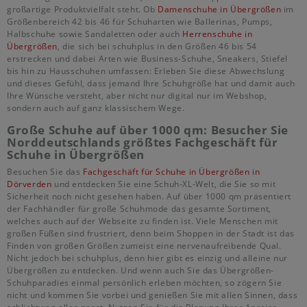
großartige Produktvielfalt steht. Ob
Damenschuhe in Übergrößen
im
Größenbereich 42 bis 46 für Schuharten wie Ballerinas, Pumps,
Halbschuhe sowie Sandaletten oder auch
Herrenschuhe in
Übergrößen
, die sich bei schuhplus in den Größen 46 bis 54
erstrecken und dabei Arten wie Business-Schuhe, Sneakers, Stiefel
bis hin zu Hausschuhen umfassen: Erleben Sie diese Abwechslung
und dieses Gefühl, dass jemand Ihre Schuhgröße hat und damit auch
Ihre Wünsche versteht, aber nicht nur digital nur im Webshop,
sondern auch auf ganz klassischem Wege.
Große Schuhe auf über 1000 qm: Besucher Sie
Norddeutschlands größtes Fachgeschäft für
Schuhe in Übergrößen
Besuchen Sie das
Fachgeschäft für Schuhe in Übergrößen in
Dörverden
und entdecken Sie eine Schuh-XL-Welt, die Sie so mit
Sicherheit noch nicht gesehen haben. Auf über 1000 qm präsentiert
der Fachhändler für große Schuhmode das gesamte Sortiment,
welches auch auf der Webseite zu finden ist. Viele Menschen mit
großen Füßen sind frustriert, denn beim Shoppen in der Stadt ist das
Finden von großen Größen zumeist eine nervenaufreibende Qual.
Nicht jedoch bei schuhplus, denn hier gibt es einzig und alleine nur
Übergrößen zu entdecken. Und wenn auch Sie das Übergrößen-
Schuhparadies einmal persönlich erleben möchten, so zögern Sie
nicht und kommen Sie vorbei und genießen Sie mit allen Sinnen, dass