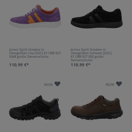
Jomos Spirit Sneaker in
Jomos Spirit Sneaker in
Übergrößen Lila [D2C] 811388 927
Übergrößen Schwarz [D2C]
5048 große Damenschuhe
811388 927 000 große
Damenschuhe
110,99 €*
110,99 €*
40236
40230