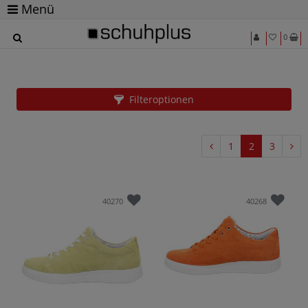
Menü
0
Schuhe in Übergrößen von Jomos für Damen
und Herren beim Marktführer
Filteroptionen
1
2
3
40270
40268