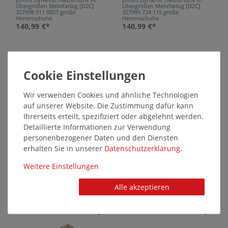
Übergrößen Mehrfarbig [D2C]
Übergrößen Mehrfarbig [D2C]
327998 911 0057 große
327995 724 115 große
Herrenschuhe
Herrenschuhe
140,99 €*
140,99 €*
40194
40188
Wir verwenden Cookies und ähnliche Technologien
auf unserer Website. Die Zustimmung dafür kann
Ihrerseits erteilt, spezifiziert oder abgelehnt werden.
Detaillierte Informationen zur Verwendung
personenbezogener Daten und den Diensten
erhalten Sie in unserer
Daten­schutz­erklärung
.
Jomos Dynamic Halbschuhe in
Jomos Menora Halbschuhe in
Übergrößen Mehrfarbig [D2C]
Übergrößen Schwarz [D2C]
327905 429 0019 große
326386 84 000 große
Weitere Einstellungen
Herrenschuhe
Herrenschuhe
140,99 €*
120,99 €*
Alle akzeptieren
40186
40185