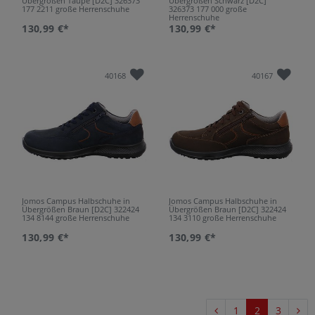
Übergrößen Taupe [D2C] 326373
Übergrößen Schwarz [D2C]
177 2211 große Herrenschuhe
326373 177 000 große
Herrenschuhe
130,99 €*
130,99 €*
40168
40167
Jomos Campus Halbschuhe in
Jomos Campus Halbschuhe in
Übergrößen Braun [D2C] 322424
Übergrößen Braun [D2C] 322424
134 8144 große Herrenschuhe
134 3110 große Herrenschuhe
130,99 €*
130,99 €*
1
2
3