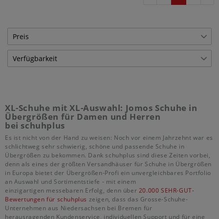
Preis
Verfügbarkeit
€
―
€
Lagerware
309
Übernehmen
Bestellware
439
XL-Schuhe mit XL-Auswahl: Jomos Schuhe in
Übergrößen für Damen und Herren
bei schuhplus
Es ist nicht von der Hand zu weisen: Noch vor einem Jahrzehnt war es
schlichtweg sehr schwierig, schöne und passende Schuhe in
Übergrößen zu bekommen. Dank schuhplus sind diese Zeiten vorbei,
denn als eines der größten Versandhäuser für Schuhe in Übergrößen
in Europa bietet der Übergrößen-Profi ein unvergleichbares Portfolio
an Auswahl und Sortimentstiefe - mit einem
einzigartigen messebaren Erfolg, denn über
20.000 SEHR-GUT-
Bewertungen für schuhplus
zeigen, dass das Grosse-Schuhe-
Unternehmen aus Niedersachsen bei Bremen für
herausragenden Kundenservice, individuellen Support und für eine