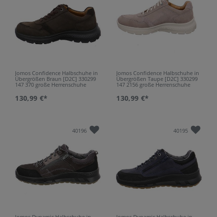
Jomos Confidence Halbschuhe in
Jomos Confidence Halbschuhe in
Übergrößen Braun [D2C] 330299
Übergrößen Taupe [D2C] 330299
147 370 große Herrenschuhe
147 2156 große Herrenschuhe
130,99 €*
130,99 €*
40196
40195
Jomos Dynamic Halbschuhe in
Jomos Dynamic Halbschuhe in