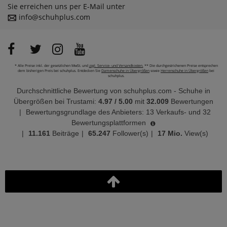
Sie erreichen uns per E-Mail unter
info@schuhplus.com
* Alle Preise inkl. der gesetzlichen MwSt. und
zzgl. Service- und Versandkosten.
** Die durchgestrichenen Preise entsprechen
dem bisherigen Preis bei schuhplus. Entdecken Sie
Damenschuhe in Übergrößen
sowie
Herrenschuhe in Übergrößen
bei
schuhplus.
Durchschnittliche Bewertung von
schuhplus.com - Schuhe in
Übergrößen
bei Trustami:
4.97
/
5.00
mit
32.009
Bewertungen
|
Bewertungsgrundlage des Anbieters: 13 Verkaufs- und 32
Bewertungsplattformen
|
11.161
Beiträge
|
65.247
Follower(s)
|
17 Mio.
View(s)