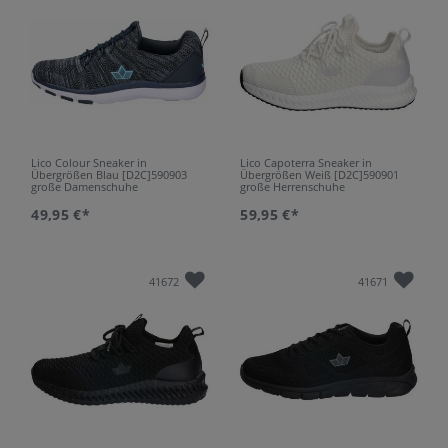
Lico Colour Sneaker in
Lico Capoterra Sneaker in
Übergrößen Blau [D2C]590903
Übergrößen Weiß [D2C]590901
große Damenschuhe
große Herrenschuhe
49,95 €*
59,95 €*
41672
41671