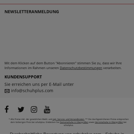
NEWSLETTERANMELDUNG
Mit dem Klicken auf dem Button "Abonnieren" stimmen Sie zu, dass wir Ihre
Informationen im Rahmen unseren
Datenschutzbestimmungen
verarbeiten.
KUNDENSUPPORT
Sie erreichen uns per E-Mail unter
info@schuhplus.com
* Alle Preise inkl. der gesetzlichen MwSt. und
zzgl. Service- und Versandkosten.
** Die durchgestrichenen Preise entsprechen
dem bisherigen Preis bei schuhplus. Entdecken Sie
Damenschuhe in Übergrößen
sowie
Herrenschuhe in Übergrößen
bei
schuhplus.