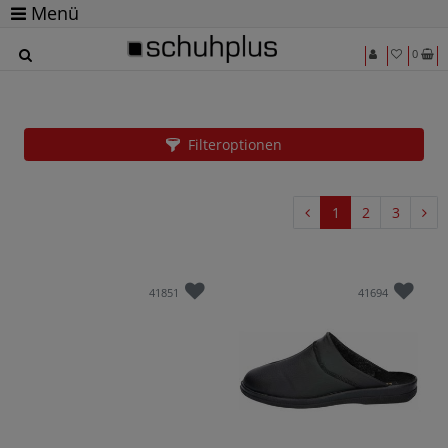
Menü
0
Große Schuhe von Lico für Ihn bei EUROPAS
Nr. 1 für Schuhe in Übergrößen
Filteroptionen
1
2
3
41851
41694