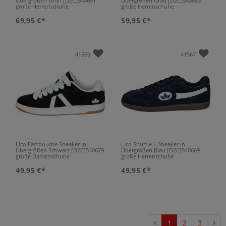
Übergrößen Grün [D2C]540691
Übergrößen Grau [D2C]540683
große Herrenschuhe
große Herrenschuhe
69,95 €*
59,95 €*
41569
41567
Lico Eastbourne Sneaker in
Lico Shuttle L Sneaker in
Übergrößen Schwarz [D2C]540679
Übergrößen Blau [D2C]540669
große Damenschuhe
große Herrenschuhe
49,95 €*
49,95 €*
1
2
3