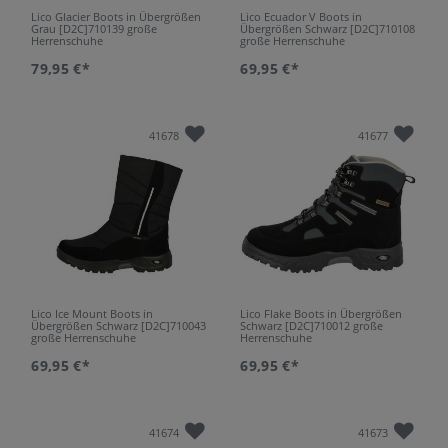
Lico Glacier Boots in Übergrößen
Lico Ecuador V Boots in
Grau [D2C]710139 große
Übergrößen Schwarz [D2C]710108
Herrenschuhe
große Herrenschuhe
79,95 €*
69,95 €*
41678
41677
Lico Ice Mount Boots in
Lico Flake Boots in Übergrößen
Übergrößen Schwarz [D2C]710043
Schwarz [D2C]710012 große
große Herrenschuhe
Herrenschuhe
69,95 €*
69,95 €*
41674
41673