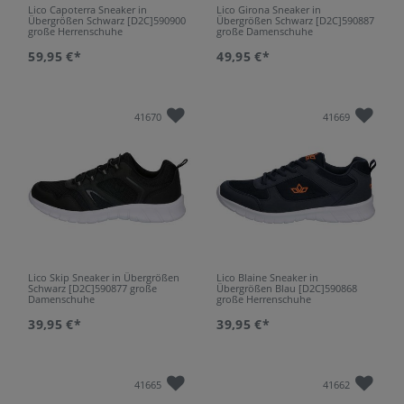
Lico Capoterra Sneaker in
Lico Girona Sneaker in
Übergrößen Schwarz [D2C]590900
Übergrößen Schwarz [D2C]590887
große Herrenschuhe
große Damenschuhe
59,95 €*
49,95 €*
41670
41669
Lico Skip Sneaker in Übergrößen
Lico Blaine Sneaker in
Schwarz [D2C]590877 große
Übergrößen Blau [D2C]590868
Damenschuhe
große Herrenschuhe
39,95 €*
39,95 €*
41665
41662