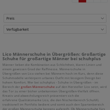
Preis
Verfügbarkeit
€
―
€
Lagerware
45
Übernehmen
Bestellware
133
Lico Männerschuhe in Übergrößen: Großartige
Schuhe für großartige Männer bei schuhplus
Männer lieben die Kombination aus Schlichtheit, klaren Linien und
einem gewissen Grad der Raffinesse. Männerschuhe in
Übergrößen von Lico stehen bei Männern hoch im Kurs, denn diese
Schuhmodelle verkörpern urbanes Outfit mit lässigem Design bei
hohem Komfort. Wer bei schuhplus - Schuhe in Übergrößen - im
Bereich der
großen Männerschuhe
auf den Hersteller Lico setzt, wird
das Tor zu einer bisher unbekannten Übergrößen-Vielfalt öffnen.
Kreativ und abwechslungsreich präsentiert sich die
erfahrene Qualitätsmarke Lico, die den Nischenbereich SchuhXL
traditionell im Portfolio bedient und somit auch den Spartenbereich
der großen Männerschuhe bestens aufgreift. Ob Männerschuhe fürs