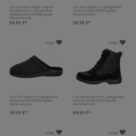
Lico Spiridon Sabot Clogs &
Lico Erik Slipper in Übergrößen
Hausschuhe in Übergrößen
Schwarz [D2C]760019 große
Schwarz [D2C]410082 große
Herrenschuhe
Herrenschuhe
39,95 €*
39,95 €*
41693
41691
Lico Erik Slipper in Übergrößen
Lico Skokie Boots in Übergrößen
Schwarz [D2C]760018 große
Schwarz [D2C]710279 große
Herrenschuhe
Herrenschuhe
39,95 €*
69,95 €*
41686
41685