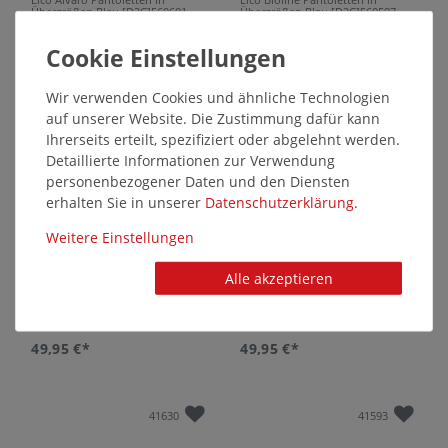
Übergrößen Blau [D2C]560601
Übergrößen Blau [D2C]560597
große Herrenschuhe
große Damenschuhe
49,95 €*
35,95 €*
Wir verwenden Cookies und ähnliche Technologien
auf unserer Website. Die Zustimmung dafür kann
41632
41631
Ihrerseits erteilt, spezifiziert oder abgelehnt werden.
Detaillierte Informationen zur Verwendung
personenbezogener Daten und den Diensten
erhalten Sie in unserer
Daten­schutz­erklärung
.
Weitere Einstellungen
Alle akzeptieren
Lico Alvaro Pantoletten in
Lico Alvaro Pantoletten in
Übergrößen Grün [D2C]560559
Übergrößen Grau [D2C]560558
große Herrenschuhe
große Herrenschuhe
49,95 €*
49,95 €*
41630
41593