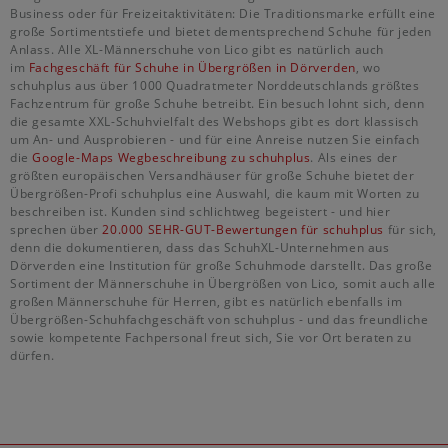
Business oder für Freizeitaktivitäten: Die Traditionsmarke erfüllt eine
große Sortimentstiefe und bietet dementsprechend Schuhe für jeden
Anlass. Alle XL-Männerschuhe von Lico gibt es natürlich auch
im
Fachgeschäft für Schuhe in Übergrößen in Dörverden
, wo
schuhplus aus über 1000 Quadratmeter Norddeutschlands größtes
Fachzentrum für große Schuhe betreibt. Ein besuch lohnt sich, denn
die gesamte XXL-Schuhvielfalt des Webshops gibt es dort klassisch
um An- und Ausprobieren - und für eine Anreise nutzen Sie einfach
die
Google-Maps Wegbeschreibung zu schuhplus
. Als eines der
größten europäischen Versandhäuser für große Schuhe bietet der
Übergrößen-Profi schuhplus eine Auswahl, die kaum mit Worten zu
beschreiben ist. Kunden sind schlichtweg begeistert - und hier
sprechen über
20.000 SEHR-GUT-Bewertungen für schuhplus
für sich,
denn die dokumentieren, dass das SchuhXL-Unternehmen aus
Dörverden eine Institution für große Schuhmode darstellt. Das große
Sortiment der Männerschuhe in Übergrößen von Lico, somit auch alle
großen Männerschuhe für Herren, gibt es natürlich ebenfalls im
Übergrößen-Schuhfachgeschäft von schuhplus - und das freundliche
sowie kompetente Fachpersonal freut sich, Sie vor Ort beraten zu
dürfen.