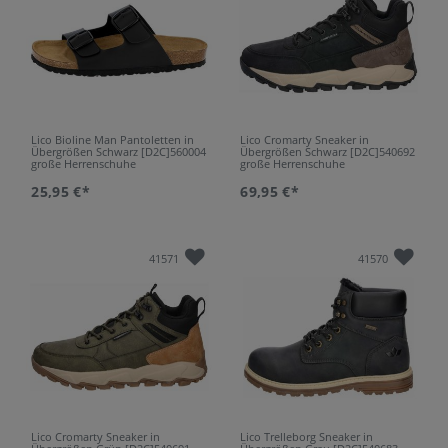
Lico Bioline Man Pantoletten in
Lico Cromarty Sneaker in
Übergrößen Schwarz [D2C]560004
Übergrößen Schwarz [D2C]540692
große Herrenschuhe
große Herrenschuhe
25,95 €*
69,95 €*
41571
41570
Lico Cromarty Sneaker in
Lico Trelleborg Sneaker in