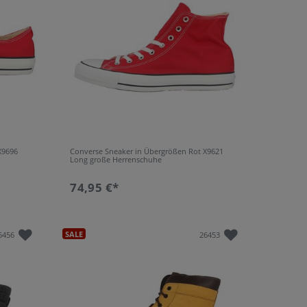
uleder
2
der
6
nthetik
14
U
15
xtil
12
nthetik
2
loursleder
16
PU
5
R
40
X9696
Converse Sneaker in Übergrößen Rot X9621
Long große Herrenschuhe
74,95 €*
SALE
6456
26453