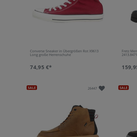
Converse Sneaker in Übergrößen Rot X9613
Fretz Me
Long große Herrenschuhe
2413.847
74,95 €*
159,9
SALE
SALE
26447