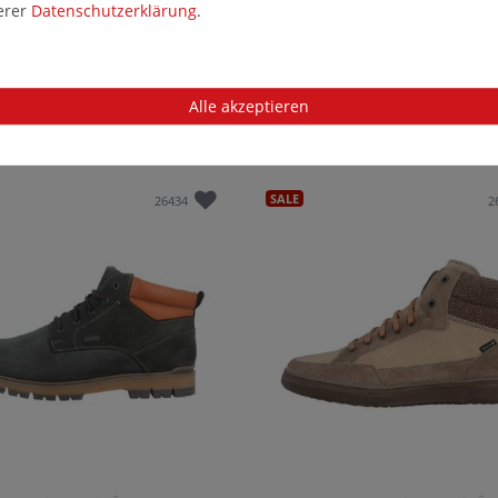
serer
Daten­schutz­erklärung
.
n Milano Boots in Übergrößen Braun
Fretz Men Tobias Stiefel in Übergröße
2-12 große Herrenschuhe
6660.2916-80 große Herrenschuhe
Alle akzeptieren
5 €*
149,95 €*
SALE
26434
2