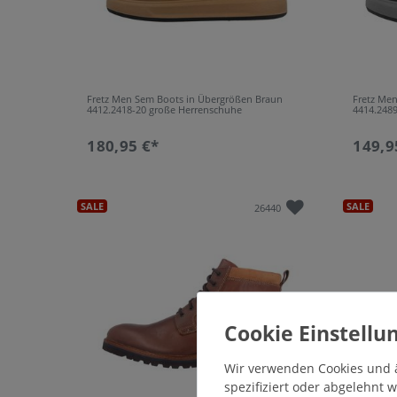
Fretz Men Sem Boots in Übergrößen Braun
Fretz Men
4412.2418-20 große Herrenschuhe
4414.248
180,95 €*
149,9
SALE
SALE
26440
Wir verwenden Cookies und ä
spezifiziert oder abgelehnt