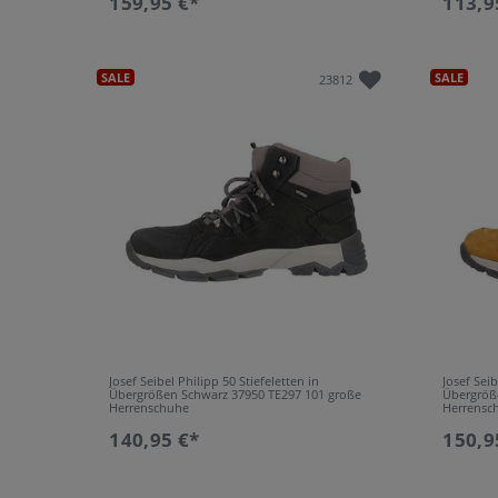
159,95 €*
113,9
SALE
SALE
23812
Josef Seibel Philipp 50 Stiefeletten in
Josef Seib
Übergrößen Schwarz 37950 TE297 101 große
Übergröß
Herrenschuhe
Herrensc
140,95 €*
150,9