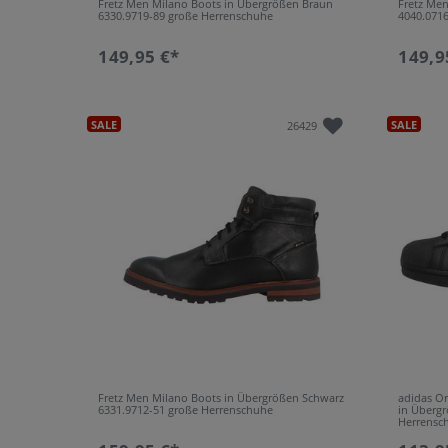
Fretz Men Milano Boots in Übergrößen Braun
Fretz Me
6330.9719-89 große Herrenschuhe
4040.071
149,95 €*
149,9
SALE
SALE
26429
Fretz Men Milano Boots in Übergrößen Schwarz
adidas Or
6331.9712-51 große Herrenschuhe
in Überg
Herrensc