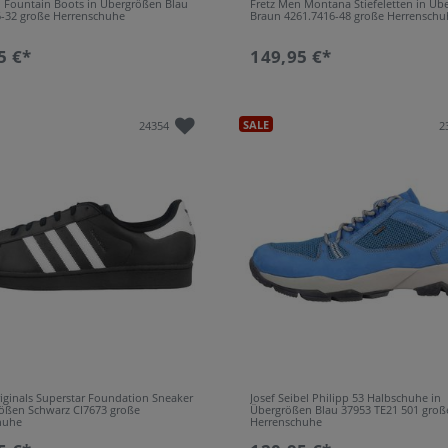
n Fountain Boots in Übergrößen Blau
Fretz Men Montana Stiefeletten in Üb
6-32 große Herrenschuhe
Braun 4261.7416-48 große Herrenschu
5 €*
149,95 €*
SALE
24354
2
iginals Superstar Foundation Sneaker
Josef Seibel Philipp 53 Halbschuhe in
rößen Schwarz CI7673 große
Übergrößen Blau 37953 TE21 501 groß
huhe
Herrenschuhe