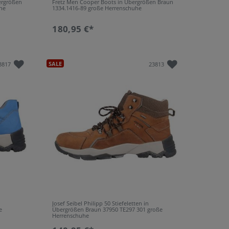
ergrößen
Fretz Men Cooper Boots in Übergrößen Braun
he
1334.1416-89 große Herrenschuhe
180,95 €*
SALE
3817
23813
Josef Seibel Philipp 50 Stiefeletten in
e
Übergrößen Braun 37950 TE297 301 große
Herrenschuhe