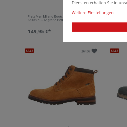
Diensten erhalten Sie in un
Weitere Einstellungen
Fretz Men Milano Boots in Übergrößen Braun
Fretz Me
6330.9712-12 große Herrenschuhe
6331.971
149,95 €*
159,9
SALE
SALE
26436