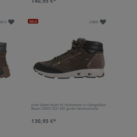
140,95 €*
SALE
3810
23809
Josef Seibel Noah 55 Stiefeletten in Übergrößen
e
Braun 37655 TE21 691 große Herrenschuhe
130,95 €*