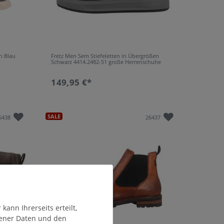
n Blau
Fretz Men Sem Stiefeletten in Übergrößen
Schwarz 4414.2482-51 große Herrenschuhe
149,95 €*
SALE
6438
26437
ann Ihrerseits erteilt,
gener Daten und den