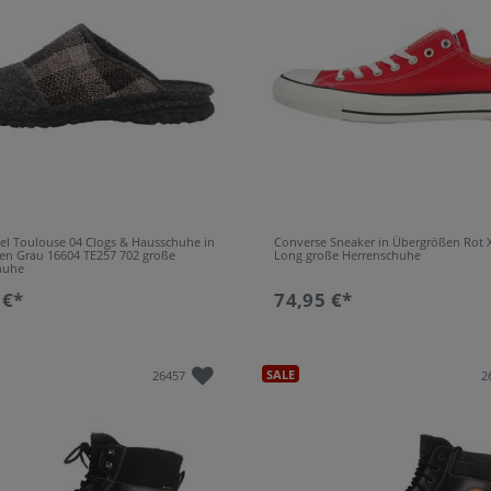
48.5
Ra
2
Le
50
Sy
1
P
51
Te
1
Sy
53
Ve
1
T
55 2/3
1
T
bel Toulouse 04 Clogs & Hausschuhe in
Converse Sneaker in Übergrößen Rot 
en Grau 16604 TE257 702 große
Long große Herrenschuhe
huhe
 €*
74,95 €*
SALE
26457
2