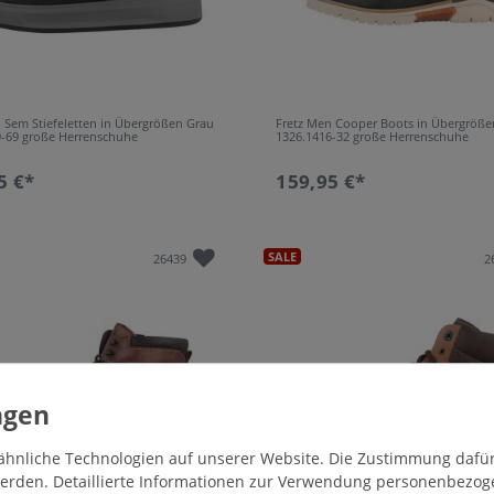
 Sem Stiefeletten in Übergrößen Grau
Fretz Men Cooper Boots in Übergröße
9-69 große Herrenschuhe
1326.1416-32 große Herrenschuhe
5 €*
159,95 €*
SALE
26439
2
hnliche Technologien auf unserer Website. Die Zustimmung dafür k
 werden. Detaillierte Informationen zur Verwendung personenbezo