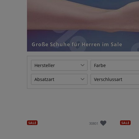
Große Schuhe für Herren im Sale
Hersteller
Farbe
adidas
3
3
5
Absatzart
Verschlussart
adidas Originals
1
Beige
Blau
Blockabsatz
Gummizug
39
Andres Machado
2
Flach
Klettverschluss
65
2
7
Boras
13
Herrenabsatz
Reißverschluss
21
Braun
Gelb
Bullboxer
1
Keilabsatz
Schlupfschuh
2
17
5
Camel Active
SALE
SALE
2
30801
Schnürung
1
Columbia
1
Grau
Grün