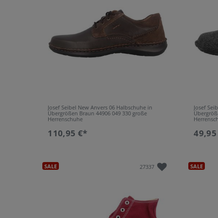
Converse
3
3
5
Fretz Men
57
Mehrfarbig
Rot
Josef Seibel
47
54
5
Kappa
1
Manz
15
Schwarz
Weiß
Mustang Shoes
2
Puma
8
Josef Seibel New Anvers 06 Halbschuhe in
Josef Sei
Rieker
5
Übergrößen Braun 44906 049 330 große
Übergröß
Herrenschuhe
Herrensc
Roces
1
110,95 €*
49,95
Romika
2
Santos
2
SALE
SALE
27337
Timberland
24