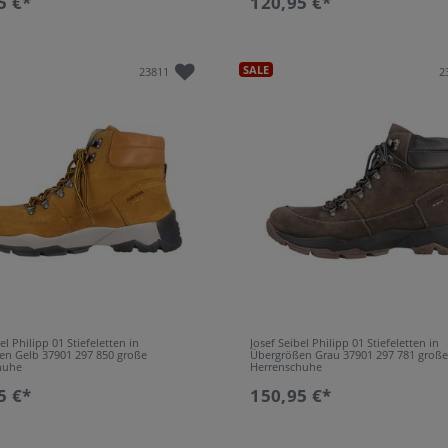
5 €*
120,95 €*
SALE
23811
2
el Philipp 01 Stiefeletten in
Josef Seibel Philipp 01 Stiefeletten in
en Gelb 37901 297 850 große
Übergrößen Grau 37901 297 781 groß
huhe
Herrenschuhe
5 €*
150,95 €*