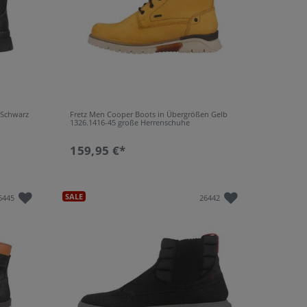
 Schwarz
Fretz Men Cooper Boots in Übergrößen Gelb
1326.1416-45 große Herrenschuhe
159,95 €*
SALE
6445
26442