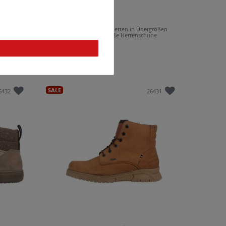
n Braun
Fretz Men Milano Stiefeletten in Übergrößen
Braun 6333.9728-37 große Herrenschuhe
159,95 €*
SALE
6432
26431