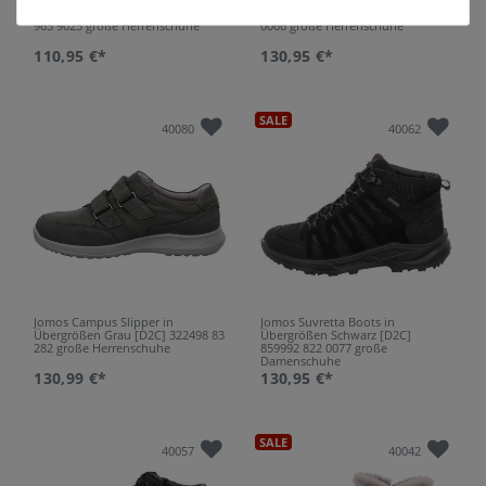
Übergrößen Blau [D2C] 328382
Übergrößen [D2C] 322908 267
965 9025 große Herrenschuhe
0066 große Herrenschuhe
110,95 €*
130,95 €*
SALE
40080
40062
Jomos Campus Slipper in
Jomos Suvretta Boots in
Übergrößen Grau [D2C] 322498 83
Übergrößen Schwarz [D2C]
282 große Herrenschuhe
859992 822 0077 große
Damenschuhe
130,99 €*
130,95 €*
SALE
40057
40042