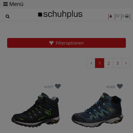
Menü
0
Schuhe in Normalgrößen
Filteroptionen
1
2
3
41077
41005