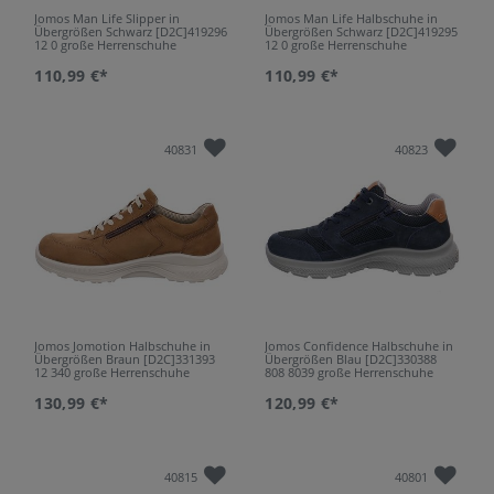
Jomos Man Life Slipper in
Jomos Man Life Halbschuhe in
Übergrößen Schwarz [D2C]419296
Übergrößen Schwarz [D2C]419295
12 0 große Herrenschuhe
12 0 große Herrenschuhe
110,99 €*
110,99 €*
40831
40823
Jomos Jomotion Halbschuhe in
Jomos Confidence Halbschuhe in
Übergrößen Braun [D2C]331393
Übergrößen Blau [D2C]330388
12 340 große Herrenschuhe
808 8039 große Herrenschuhe
130,99 €*
120,99 €*
40815
40801