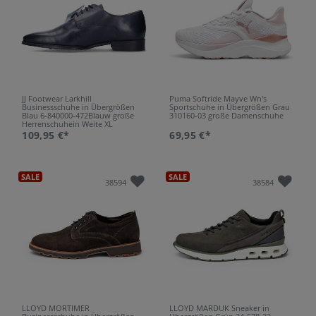
JJ Footwear Larkhill
Puma Softride Mayve Wn's
Businessschuhe in Übergrößen
Sportschuhe in Übergrößen Grau
Blau 6-840000-472Blauw große
310160-03 große Damenschuhe
Herrenschuhein Weite XL
109,95 €*
69,95 €*
SALE
SALE
38594
38584
LLOYD MORTIMER
LLOYD MARDUK Sneaker in