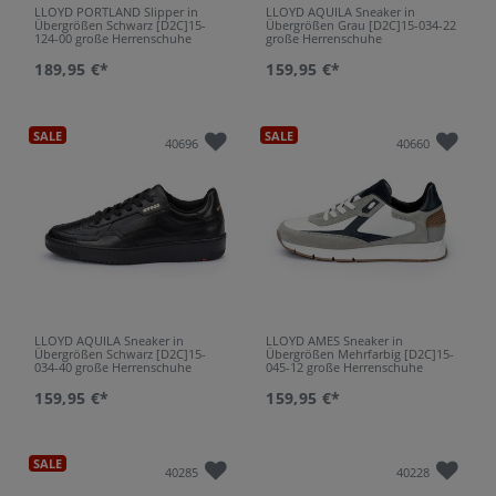
LLOYD PORTLAND Slipper in
LLOYD AQUILA Sneaker in
Übergrößen Schwarz [D2C]15-
Übergrößen Grau [D2C]15-034-22
124-00 große Herrenschuhe
große Herrenschuhe
189,95 €*
159,95 €*
SALE
SALE
40696
40660
LLOYD AQUILA Sneaker in
LLOYD AMES Sneaker in
Übergrößen Schwarz [D2C]15-
Übergrößen Mehrfarbig [D2C]15-
034-40 große Herrenschuhe
045-12 große Herrenschuhe
159,95 €*
159,95 €*
SALE
40285
40228