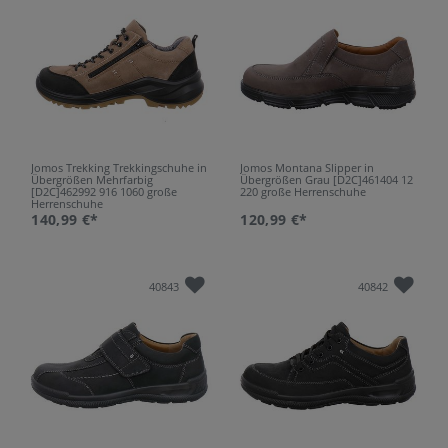
Jomos Trekking Trekkingschuhe in
Jomos Montana Slipper in
Übergrößen Mehrfarbig
Übergrößen Grau [D2C]461404 12
[D2C]462992 916 1060 große
220 große Herrenschuhe
Herrenschuhe
140,99 €*
120,99 €*
40843
40842