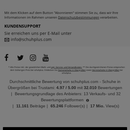
Mit dem Klicken auf dem Button "Abonnieren" stimmen Sie zu, dass wir Ihre
Informationen im Rahmen unseren
Datenschutzbestimmungen
verarbeiten.
KUNDENSUPPORT
Sie erreichen uns per E-Mail unter
info@schuhplus.com
* Alle Preise inkl. der gesetzlichen MwSt. und
zzgl. Service- und Versandkosten.
** Die durchgestrichenen Preise entsprechen
dem bisherigen Preis bei schuhplus. Entdecken Sie
Damenschuhe in Übergrößen
sowie
Herrenschuhe in Übergrößen
bei
schuhplus.
Durchschnittliche Bewertung von
schuhplus.com - Schuhe in
Übergrößen
bei Trustami:
4.97
/
5.00
mit
32.010
Bewertungen
|
Bewertungsgrundlage des Anbieters: 13 Verkaufs- und 32
Bewertungsplattformen
|
11.161
Beiträge
|
65.246
Follower(s)
|
17 Mio.
View(s)