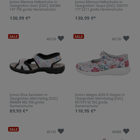
Jomos Menora Halbschuhe in
Jomos Menora Halbschuhe in
Übergrößen Grün [D2C] 326384
Übergrößen Taupe [D2C] 326373
147 756 große Herrenschuhe
177 2211 große Herrenschuhe
130,99 €*
130,99 €*
SALE
SALE
40159
40136
Jomos Riva Sandalen in
Jomos Allegra 2020 D Slipper in
Übergrößen Mehrfarbig [D2C]
Übergrößen Mehrfarbig [D2C]
890604 982 956 große
857314 92 952 große
Damenschuhe
Damenschuhe
89,95 €*
110,95 €*
SALE
40135
40089