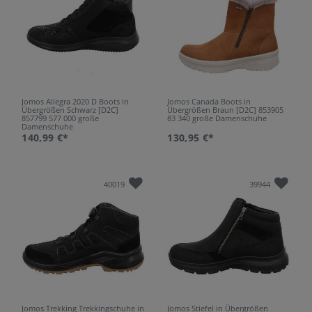
Jomos Allegra 2020 D Boots in
Jomos Canada Boots in
Übergrößen Schwarz [D2C]
Übergrößen Braun [D2C] 853905
857799 577 000 große
83 340 große Damenschuhe
Damenschuhe
140,99 €*
130,95 €*
40019
39944
Jomos Trekking Trekkingschuhe in
Jomos Stiefel in Übergrößen