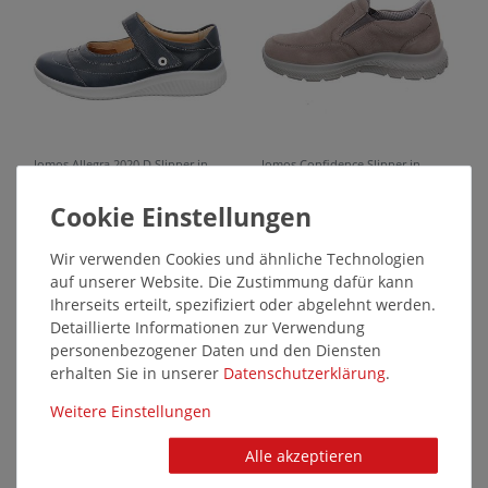
Jomos Allegra 2020 D Slipper in
Jomos Confidence Slipper in
Übergrößen Blau [D2C] 857314 61
Übergrößen Taupe [D2C] 330392
845 große Damenschuhe
83 240 große Herrenschuhe
110,95 €*
120,99 €*
Wir verwenden Cookies und ähnliche Technologien
auf unserer Website. Die Zustimmung dafür kann
SALE
SALE
40087
40081
Ihrerseits erteilt, spezifiziert oder abgelehnt werden.
Detaillierte Informationen zur Verwendung
personenbezogener Daten und den Diensten
erhalten Sie in unserer
Daten­schutz­erklärung
.
Weitere Einstellungen
Alle akzeptieren
Jomos Starter II Slipper in
Jomos Campus Slipper in