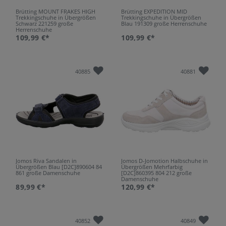
Brütting MOUNT FRAKES HIGH
Brütting EXPEDITION MID
Trekkingschuhe in Übergrößen
Trekkingschuhe in Übergrößen
Schwarz 221259 große
Blau 191309 große Herrenschuhe
Herrenschuhe
109,99 €*
109,99 €*
40885
40881
Jomos Riva Sandalen in
Jomos D-Jomotion Halbschuhe in
Übergrößen Blau [D2C]890604 84
Übergrößen Mehrfarbig
861 große Damenschuhe
[D2C]860395 804 212 große
Damenschuhe
89,99 €*
120,99 €*
40852
40849