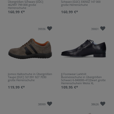
Übergrößen Schwarz [D2C]
Schwarz [D2C] 330502 147 000
462997 799 000 große
große Herrenschuhe
Herrenschuhe
160,99 €*
160,99 €*
39936
39001
Jomos Halbschuhe in Übergrößen
JJ Footwear Larkhill
Taupe [D2C] 321391 927 7030
Businessschuhe in Übergrößen
große Herrenschuhe
Schwarz 6-840000-472Zwart große
Herrenschuhein Weite XL
119,99 €*
109,95 €*
38999
38626