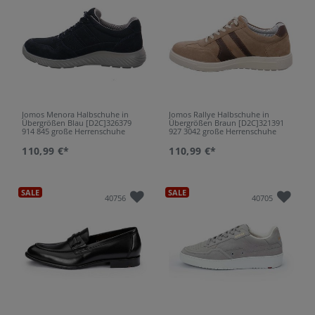
Jomos Menora Halbschuhe in
Jomos Rallye Halbschuhe in
Übergrößen Blau [D2C]326379
Übergrößen Braun [D2C]321391
914 845 große Herrenschuhe
927 3042 große Herrenschuhe
110,99 €*
110,99 €*
SALE
SALE
40756
40705