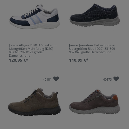
Jomos Allegra 2020 D Sneaker in
Jomos Jomotion Halbschuhe in
Übergrößen Mehrfarbig [D2C]
Übergrößen Blau [D2C] 331399
857325 292 8122 große
957 845 große Herrenschuhe
Damenschuhe
120,95 €*
110,99 €*
40181
40173