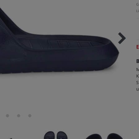
G
L
E
B
M
K
S
u