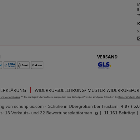
M
I
v
S
N
VERSAND
ZERKLÄRUNG
WIDERRUFSBELEHRUNG/ MUSTER-WIDERRUFSFO
e- und Versandkosten.
** Die durchgestrichenen Preise entsprechen dem bisherigen Preis bei schuhplus. Entdecken Sie
Damenschuhe in Übe
ung von
schuhplus.com - Schuhe in Übergrößen
bei Trustami:
4.97
/
5.0
s: 13 Verkaufs- und 32 Bewertungsplattformen
|
11.161
Beiträge
|