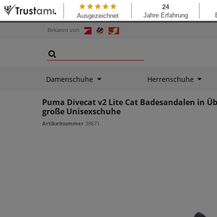
Bekannt von
Damenschuhe
Herrenschuhe
Puma Divecat v2 Lite Cat Badesandalen in Ü
große Unisexschuhe
Artikelnummer
38671