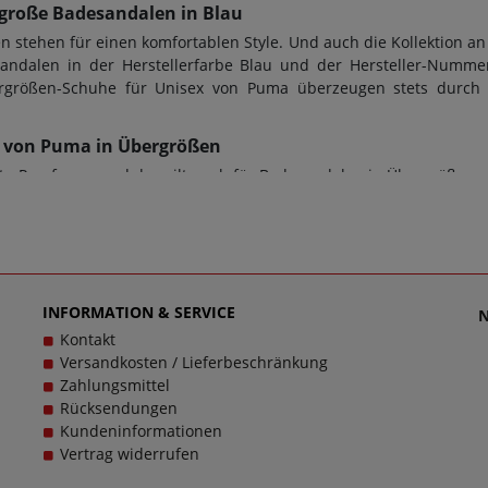
große Badesandalen in Blau
stehen für einen komfortablen Style. Und auch die Kollektion an
ndalen in der Herstellerfarbe Blau und der Hersteller-Nummer
Übergrößen-Schuhe für Unisex von Puma überzeugen stets durch
-03 von Puma in Übergrößen
e Passform - und das gilt auch für Badesandalen in Übergrößen v
m für den perfekten Tragekomfort. Bei diesem Modell 386713-03 
 Übergrößen. Beim Kauf von Badesandalen sowie jeder anderen
wendet. Zusätzlich gilt: Verschlussart: Schlupfschuh, Wechselfuß
gen zu dem Artikel 386713-03 kontaktieren Sie gerne den Kund
cklich zu machen, denn schließlich sollen große Schuhe von Puma
INFORMATION & SERVICE
Kontakt
Versandkosten / Lieferbeschränkung
Zahlungsmittel
Rücksendungen
Kundeninformationen
Vertrag widerrufen