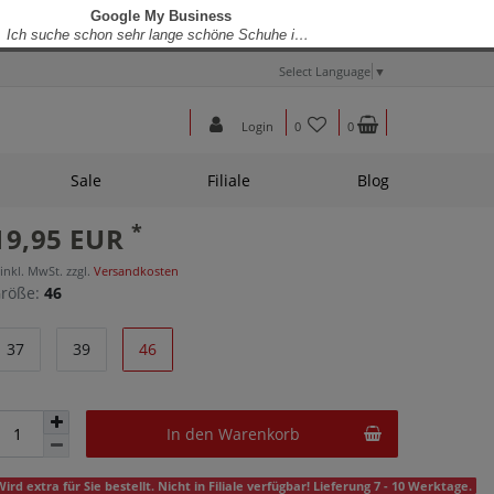
Select Language
▼
Login
0
0
Sale
Filiale
Blog
*
19,95 EUR
 inkl. MwSt. zzgl.
Versandkosten
röße:
46
37
39
46
In den Warenkorb
Wird extra für Sie bestellt. Nicht in Filiale verfügbar! Lieferung 7 - 10 Werktage.