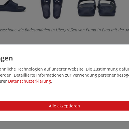
isexschuhe wie Badesandalen in Übergrößen von Puma in Blau mit der 
hnliche Technologien auf unserer Website. Die Zustimmung dafür k
 werden. Detaillierte Informationen zur Verwendung personenbezo
serer
Daten­schutz­erklärung
.
Alle akzeptieren