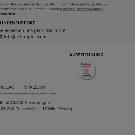
it dem Klicken auf dem Button "Abonnieren" stimmen Sie zu, dass wir
hre Informationen im Rahmen unseren
Datenschutzbestimmungen
erarbeiten.
KUNDENSUPPORT
ie erreichen uns per E-Mail unter
info@schuhplus.com
AUSZEICHNUNG
RMULAR
IMPRESSUM
rgrößen
sowie
Herrenschuhe in Übergrößen
bei schuhplus.
0
mit
32.010
Bewertungen
65.246
Follower(s)
|
17 Mio.
View(s)