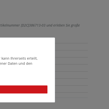
Artikelnummer [D2C]386713-03 und erleben Sie große
ann Ihrerseits erteilt,
gener Daten und den