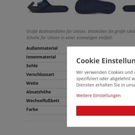
Große Badesandalen für Unisex. Entdecken Sie große Un
Schuhe für Unisex in einer einmaligen Vielfalt.
Außenmaterial
Synthetik
Innenmaterial
Synthetik
Sohle
EVA
Wir verwenden Cookies und ä
Verschlussart
Schlupfschuh
spezifiziert oder abgelehnt
Weite
Normale Weite (F)
Diensten erhalten Sie in un
Absatzhöhe
1,0 cm
Weitere Einstellungen
Wechselfußbett
Nein
Farbe
Blau