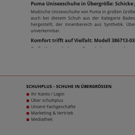
Puma Unisexschuhe in Übergröße: Schicke 
Modische Unisexschuhe von Puma in großen Größen 
auch bei diesem Schuh aus der Kategorie Badesa
hergestellt, der Innenbereich aus Synthetik. 
unverkennbar.
Komfort trifft auf Vielfalt: Modell 386713
Große Unisexschuhe von Puma haben eine sehr gut
auch die Schuhweite ein entscheidendes Kriteriu
Damenschuhe in Übergrößen oder Herrenschuhe in
dienen; bei diesem Modell wurde eine EVA-Sohle ver
und das im wahrsten Sinne des Wortes. Bei Fra
einzigartigen Unisexschuhen in großen Größen glü
SCHUHPLUS - SCHUHE IN ÜBERGRÖSSEN
einem echten Trageerlebnis werden.
Ihr Konto / Login
Über schuhplus
Unsere Fachgeschäfte
Marketing & Vertrieb
Mediathek