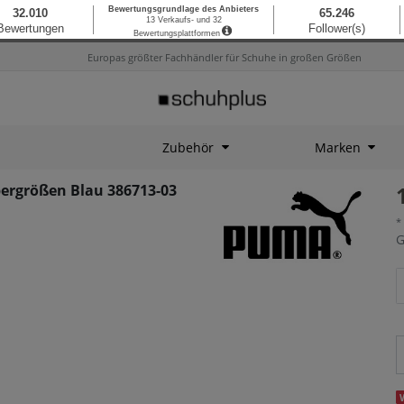
Europas größter Fachhändler für Schuhe in großen Größen
Zubehör
Marken
bergrößen Blau 386713-03
*
G