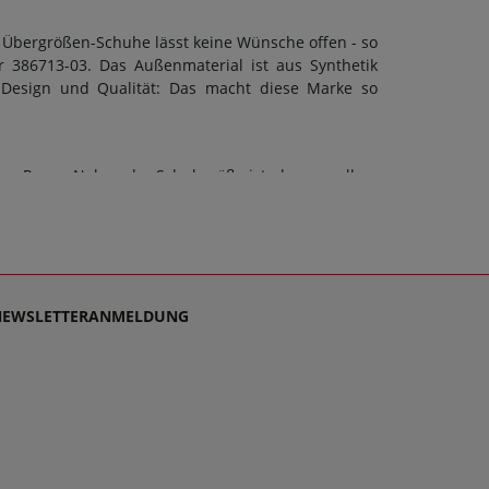
 Übergrößen-Schuhe lässt keine Wünsche offen - so
 386713-03. Das Außenmaterial ist aus Synthetik
 Design und Qualität: Das macht diese Marke so
on Puma. Neben der Schuhgröße ist aber vor allem
kann eine F-Weite berücksichtigt werden. Doch ob
 Schuhart sollte stets auch die Sohle dem Zweck
bett: Nein. Schuhe sollen stets Wegbegleiter sein -
ensupport, denn es ist unsere Mission, Sie mit
 für Unisex schlichtweg passen und dabei stets zu
NEWSLETTERANMELDUNG