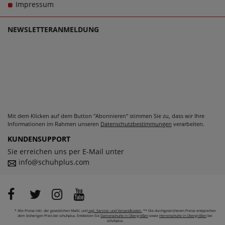
Impressum
Trageerlebnis werden.
NEWSLETTERANMELDUNG
Mit dem Klicken auf dem Button "Abonnieren" stimmen Sie zu, dass wir Ihre
Informationen im Rahmen unseren
Datenschutzbestimmungen
verarbeiten.
KUNDENSUPPORT
Sie erreichen uns per E-Mail unter
info@schuhplus.com
* Alle Preise inkl. der gesetzlichen MwSt. und
zzgl. Service- und Versandkosten.
** Die durchgestrichenen Preise entsprechen
dem bisherigen Preis bei schuhplus. Entdecken Sie
Damenschuhe in Übergrößen
sowie
Herrenschuhe in Übergrößen
bei
schuhplus.