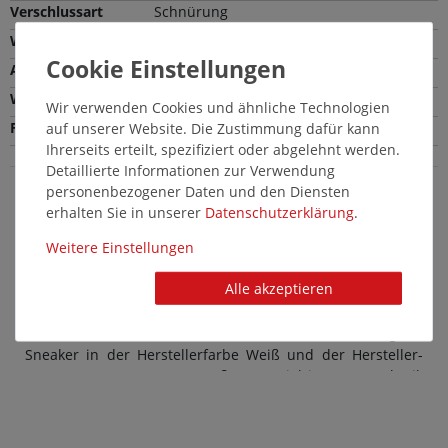
Verschlussart
Schnürung
Weite
Normale Weite (F)
Absatzhöhe
1,5 cm
Wechselfußbett
Nein
Wir verwenden Cookies und ähnliche Technologien
Farbe
Weiß
auf unserer Website. Die Zustimmung dafür kann
Ihrerseits erteilt, spezifiziert oder abgelehnt werden.
Detaillierte Informationen zur Verwendung
personenbezogener Daten und den Diensten
erhalten Sie in unserer
Daten­schutz­erklärung
.
Puma Unisexschuhe in Übergröße: Schicke
große Sneaker in Weiß
Weitere Einstellungen
Modische Unisexschuhe von Puma in großen Größen
Alle akzeptieren
stehen für einen komfortablen Style. Und auch die
Kollektion an Übergrößen-Schuhe lässt keine Wünsche
offen - so auch bei diesem Schuh aus der Kategorie
Sneaker in der Herstellerfarbe Weiß und der Hersteller-
Nummer 392290-03. Das Außenmaterial ist aus Synthetik
hergestellt, der Innenbereich aus Textil. Übergrößen-
Schuhe für Unisex von Puma überzeugen stets durch
Design und Qualität: Das macht diese Marke so