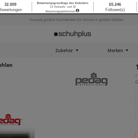
Europas größter Fachhändler für Schuhe in großen Größen
Zubehör
Marken
ohlen
*
G