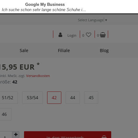
Select Language
▼
Login
0
0
Sale
Filiale
Blog
*
15,95 EUR
 inkl. MwSt. zzgl.
Versandkosten
röße:
42
51/52
53/54
42
44
45
46
In den Warenkorb