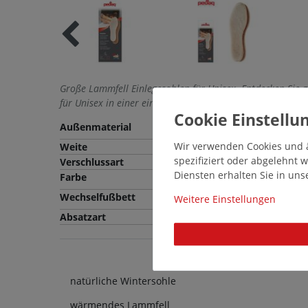
Große Lammfell Einlegesohlen für Unisex. Entdecken Sie 
für Unisex in einer einmaligen Vielfalt.
Außenmaterial
Lammfell
Wir verwenden Cookies und ä
Weite
spezifiziert oder abgelehnt
Verschlussart
Diensten erhalten Sie in un
Farbe
Beige
Wechselfußbett
Nein
Weitere Einstellungen
Absatzart
natürliche Wintersohle
wärmendes Lammfell