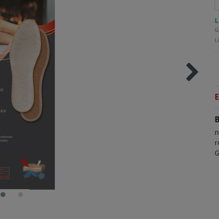
L
G
L
E
B
n
r
G