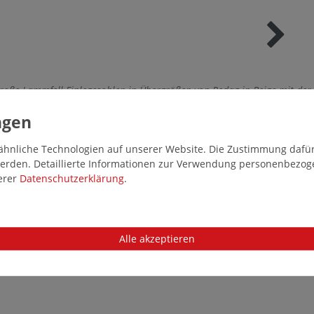
große Lammfell Einlegesohlen in Übergrößen von Pedag in Beige mit de
hnliche Technologien auf unserer Website. Die Zustimmung dafür k
 werden. Detaillierte Informationen zur Verwendung personenbezo
serer
Daten­schutz­erklärung
.
Alle akzeptieren