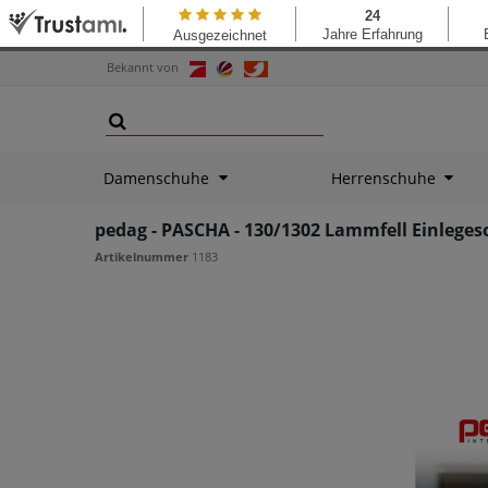
Bekannt von
Damenschuhe
Herrenschuhe
pedag - PASCHA - 130/1302 Lammfell Einleges
Artikelnummer
1183