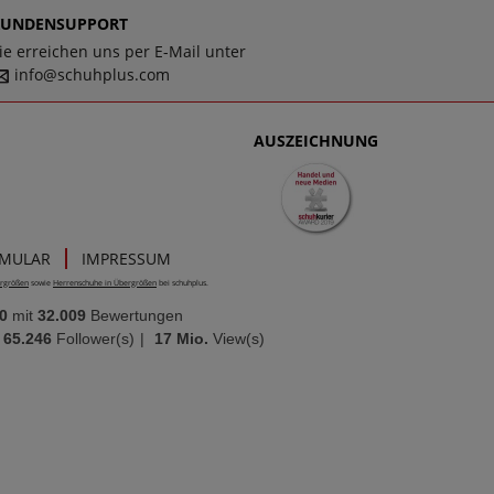
KUNDENSUPPORT
ie erreichen uns per E-Mail unter
info@schuhplus.com
AUSZEICHNUNG
RMULAR
IMPRESSUM
rgrößen
sowie
Herrenschuhe in Übergrößen
bei schuhplus.
0
mit
32.009
Bewertungen
65.246
Follower(s)
|
17 Mio.
View(s)