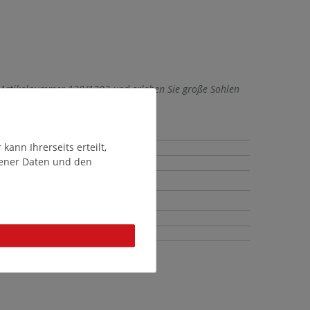
r Artikelnummer 130/1302 und erleben Sie große Sohlen
ann Ihrerseits erteilt,
gener Daten und den