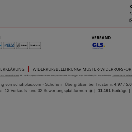
S
N
VERSAND
ZERKLÄRUNG
WIDERRUFSBELEHRUNG/ MUSTER-WIDERRUFSFO
e- und Versandkosten.
** Die durchgestrichenen Preise entsprechen dem bisherigen Preis bei schuhplus. Entdecken Sie
Damenschuhe in Übe
ung von
schuhplus.com - Schuhe in Übergrößen
bei Trustami:
4.97
/
5.0
s: 13 Verkaufs- und 32 Bewertungsplattformen
|
11.161
Beiträge
|