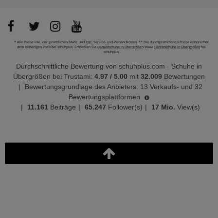
* Alle Preise inkl. der gesetzlichen MwSt. und
zzgl. Service- und Versandkosten.
** Die durchgestrichenen Preise entsprechen
dem bisherigen Preis bei schuhplus. Entdecken Sie
Damenschuhe in Übergrößen
sowie
Herrenschuhe in Übergrößen
bei
schuhplus.
Durchschnittliche Bewertung von
schuhplus.com - Schuhe in
Übergrößen
bei Trustami:
4.97
/
5.00
mit
32.009
Bewertungen
|
Bewertungsgrundlage des Anbieters: 13 Verkaufs- und 32
Bewertungsplattformen
|
11.161
Beiträge
|
65.247
Follower(s)
|
17 Mio.
View(s)