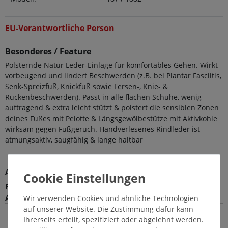
EU-Verantwortliche Person
Besonderes / Feature
Polsternde Natur Leder-Einlage für komfortables Gehen. Wirkt
vorbeugend und lindert Beschwerden (z.B. bei Plantar Fasciitis,
Senk-Spreizfuß, Knickfuß sowie Fersen-, Knie- &
Rückenbeschwerden). Passt in alle flachen Schuhe, wenig
auftragend & extra leicht stützt & polstert die sensiblen Zonen
deines Fußes mit Pelotte & Längsgewölbestütze mit Aktivkohle
wirksam gegen Fußgeruch. Handverlesenes Rindleder ist
atmungsaktiv, saugfähig & lange haltbar
Außenmaterial
Leder
Farbe
Wir verwenden Cookies und ähnliche Technologien
Absatzart
auf unserer Website. Die Zustimmung dafür kann
Ihrerseits erteilt, spezifiziert oder abgelehnt werden.