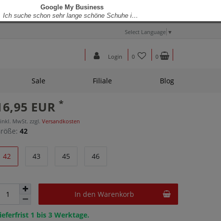
Select Language
▼
Login
0
0
Sale
Filiale
Blog
*
16,95 EUR
 inkl. MwSt. zzgl.
Versandkosten
röße:
42
42
43
45
46
In den Warenkorb
ieferfrist 1 bis 3 Werktage.