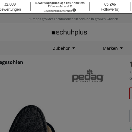
Europas größter Fachhändler für Schuhe in großen Größen
Zubehör
Marken
legesohlen
*
G
L