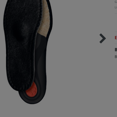
G
L
E
B
B