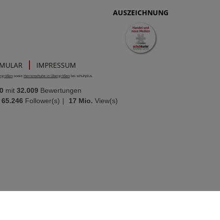
AUSZEICHNUNG
RMULAR
IMPRESSUM
rgrößen
sowie
Herrenschuhe in Übergrößen
bei schuhplus.
0
mit
32.009
Bewertungen
65.246
Follower(s)
|
17 Mio.
View(s)