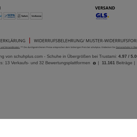
N
VERSAND
ZERKLÄRUNG
WIDERRUFSBELEHRUNG/ MUSTER-WIDERRUFSFO
e- und Versandkosten.
** Die durchgestrichenen Preise entsprechen dem bisherigen Preis bei schuhplus. Entdecken Sie
Damenschuhe in Übe
ung von
schuhplus.com - Schuhe in Übergrößen
bei Trustami:
4.97
/
5.0
s: 13 Verkaufs- und 32 Bewertungsplattformen
|
11.161
Beiträge
|