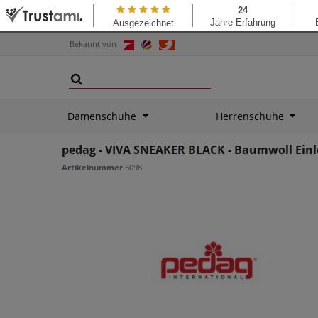
Bekannt von
Damenschuhe
Herrenschuhe
pedag - VIVA SNEAKER BLACK - Baumwoll Ein
Artikelnummer
6098