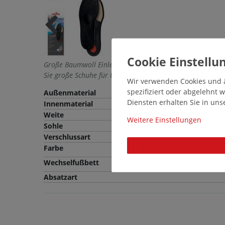
Große Baumwoll Einlegesohlen für Unisex. Entdecken Sie
Sie große Schuhe für Unisex in einer einmaligen Vielfalt.
Wir verwenden Cookies und ä
spezifiziert oder abgelehnt
Außenmaterial
Diensten erhalten Sie in un
Innenmaterial
Weite
Weitere Einstellungen
Sohle
Verschlussart
Farbe
Schwarz
Wechselfußbett
Nein
Absatzart