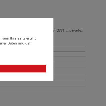
edag in Schwarz mit der Artikelnummer 2883 und erleben
ann Ihrerseits erteilt,
gener Daten und den