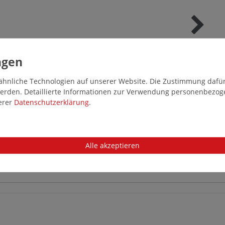
 grosse Unisexschuhe wie Baumwoll Einlegesohlen in Übergrößen von P
hnliche Technologien auf unserer Website. Die Zustimmung dafür k
 werden. Detaillierte Informationen zur Verwendung personenbezo
serer
Daten­schutz­erklärung
.
Alle akzeptieren