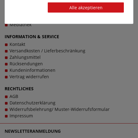
Über schuhplus
Alle akzeptieren
Unsere Fachgeschäfte
Marketing & Vertrieb
Mediathek
INFORMATION & SERVICE
Kontakt
Versandkosten / Lieferbeschränkung
Zahlungsmittel
Rücksendungen
Kundeninformationen
Vertrag widerrufen
RECHTLICHES
AGB
Datenschutzerklärung
Widerrufsbelehrung/ Muster-Widerrufsformular
Impressum
NEWSLETTERANMELDUNG