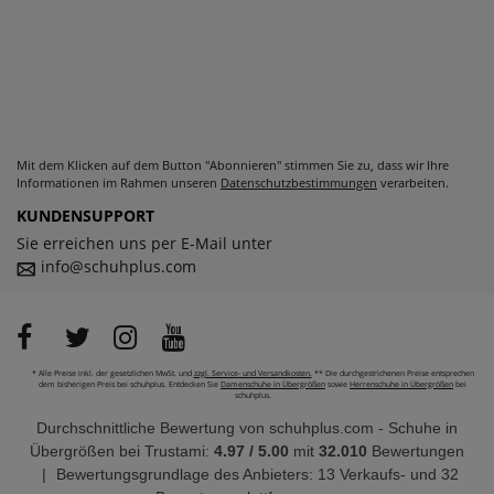
Mit dem Klicken auf dem Button "Abonnieren" stimmen Sie zu, dass wir Ihre
Informationen im Rahmen unseren
Datenschutzbestimmungen
verarbeiten.
KUNDENSUPPORT
Sie erreichen uns per E-Mail unter
info@schuhplus.com
* Alle Preise inkl. der gesetzlichen MwSt. und
zzgl. Service- und Versandkosten.
** Die durchgestrichenen Preise entsprechen
dem bisherigen Preis bei schuhplus. Entdecken Sie
Damenschuhe in Übergrößen
sowie
Herrenschuhe in Übergrößen
bei
schuhplus.
Durchschnittliche Bewertung von
schuhplus.com - Schuhe in
Übergrößen
bei Trustami:
4.97
/
5.00
mit
32.010
Bewertungen
|
Bewertungsgrundlage des Anbieters: 13 Verkaufs- und 32