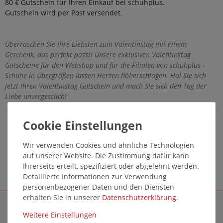
80 € Gutschein für Ihren Einkauf bei schuhplus.
Gutschein wird per Post versendet.
Überraschen Sie Ihre Liebsten zum Valentinstag mit einem
Geschenk, das perfekt passt! Unsere exklusiven Valentinstag
Gutscheine für den Webshop und für die Filialen von schuhplus -
Schuhe in Übergrößen lassen Herzen höherschlagen. Hol Sie sich
jetzt Ihren Valentinstag Gutschein und mach Sie sich den Tag der
Liebe unvergesslich!
Wir verwenden Cookies und ähnliche Technologien
auf unserer Website. Die Zustimmung dafür kann
Ihrerseits erteilt, spezifiziert oder abgelehnt werden.
Detaillierte Informationen zur Verwendung
personenbezogener Daten und den Diensten
erhalten Sie in unserer
Daten­schutz­erklärung
.
SCHUHPLUS - SCHUHE IN ÜBERGRÖSSEN
Weitere Einstellungen
Ihr Konto / Login