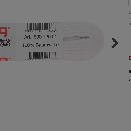
L
G
L
E
B
S