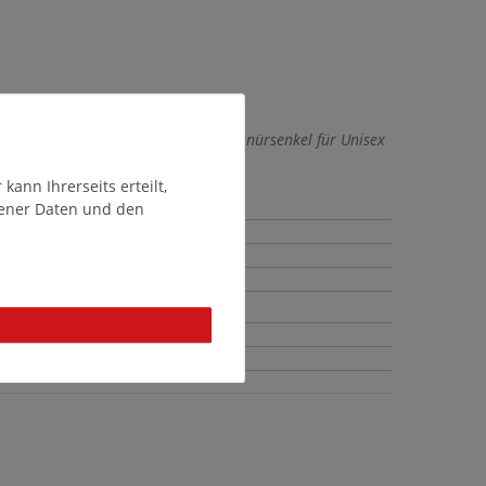
r 530 120 und erleben Sie große Schnürsenkel für Unisex
ann Ihrerseits erteilt,
gener Daten und den