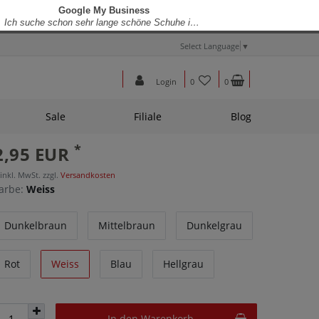
Select Language
▼
Login
0
0
Sale
Filiale
Blog
*
2,95 EUR
 inkl. MwSt. zzgl.
Versandkosten
arbe:
Weiss
Dunkelbraun
Mittelbraun
Dunkelgrau
Rot
Weiss
Blau
Hellgrau
In den Warenkorb