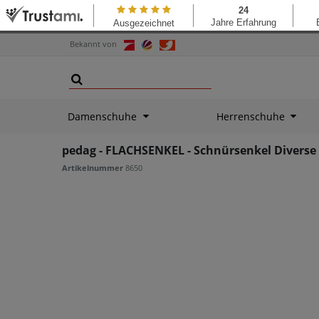
Bekannt von
Damenschuhe
Herrenschuhe
pedag - FLACHSENKEL - Schnürsenkel Diverse 
Artikelnummer
8650