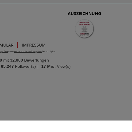
AUSZEICHNUNG
RMULAR
IMPRESSUM
rgrößen
sowie
Herrenschuhe in Übergrößen
bei schuhplus.
0
mit
32.009
Bewertungen
65.247
Follower(s)
|
17 Mio.
View(s)