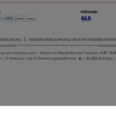
N
VERSAND
ZERKLÄRUNG
WIDERRUFSBELEHRUNG/ MUSTER-WIDERRUFSFO
e- und Versandkosten.
** Die durchgestrichenen Preise entsprechen dem bisherigen Preis bei schuhplus. Entdecken Sie
Damenschuhe in Übe
ung von
schuhplus.com - Schuhe in Übergrößen
bei Trustami:
4.97
/
5.0
s: 13 Verkaufs- und 32 Bewertungsplattformen
|
11.161
Beiträge
|