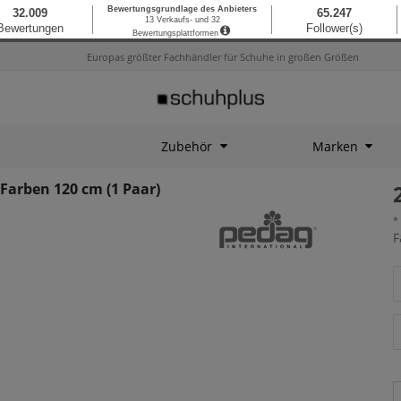
Europas größter Fachhändler für Schuhe in großen Größen
Zubehör
Marken
Farben 120 cm (1 Paar)
*
F