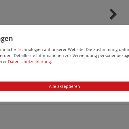
nürsenkel in Übergrößen von Pedag in Mehrfarbig mit der Artikelnumme
hnliche Technologien auf unserer Website. Die Zustimmung dafür k
 werden. Detaillierte Informationen zur Verwendung personenbezo
serer
Daten­schutz­erklärung
.
Alle akzeptieren