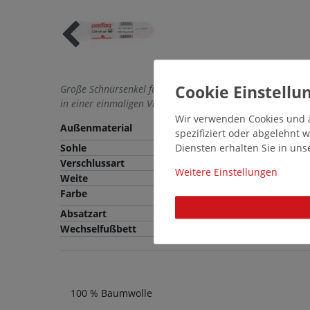
Große Schnürsenkel für Unisex. Entdecken Sie grosse Sch
in einer einmaligen Vielfalt.
Wir verwenden Cookies und ä
Außenmaterial
Baumwolle
spezifiziert oder abgelehnt
Sohle
Diensten erhalten Sie in un
Verschlussart
Weitere Einstellungen
Weite
Farbe
Mehrfarbig
Absatzart
Wechselfußbett
100 % Baumwolle