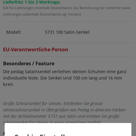
Lieferfrist 1 bis 3 Werktage.
Gilt für Lieferungen innerhalb Deutschlands. Zur Berechnung der Lieferfrist sowie
Lieferungen außerhalb Deutschlands vgl. Versand
Modell:
5731 100 Satin-Senkel
EU-Verantwortliche Person
Besonderes / Feature
Die pedag Satainsenkel verleihen deinen Schuhen eine ganz
individuelle Note. Die Senkel sind 100 cm lang und 16 mm
breit.
Große Schnürsenkel für Unisex. Entdecken Sie grosse
Unisexschnürsenkel in Übergrößen von Pedag in diversen Farben
mit der Artikelnummer 5731 aus Satin und erleben Sie große
Schnürsenkel für Unisex in einer einmaligen Vielfalt.
Außenmaterial
Synthetik