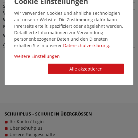
Sohle
Verschlussart
Wir verwenden Cookies und ähnliche Technologien
auf unserer Website. Die Zustimmung dafür kann
Weite
Ihrerseits erteilt, spezifiziert oder abgelehnt werden.
Farbe
Mehrfarbig
Detaillierte Informationen zur Verwendung
Wechselfußbett
Nein
personenbezogener Daten und den Diensten
Absatzart
erhalten Sie in unserer
Daten­schutz­erklärung
.
Weitere Einstellungen
Alle akzeptieren
SCHUHPLUS - SCHUHE IN ÜBERGRÖSSEN
Ihr Konto / Login
Über schuhplus
Unsere Fachgeschäfte