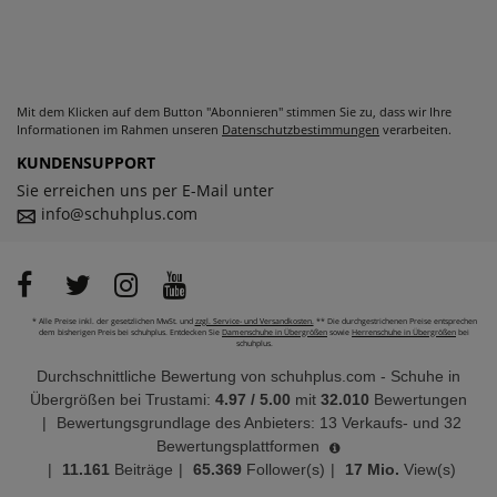
Mit dem Klicken auf dem Button "Abonnieren" stimmen Sie zu, dass wir Ihre
Informationen im Rahmen unseren
Datenschutzbestimmungen
verarbeiten.
KUNDENSUPPORT
Sie erreichen uns per E-Mail unter
info@schuhplus.com
* Alle Preise inkl. der gesetzlichen MwSt. und
zzgl. Service- und Versandkosten.
** Die durchgestrichenen Preise entsprechen
dem bisherigen Preis bei schuhplus. Entdecken Sie
Damenschuhe in Übergrößen
sowie
Herrenschuhe in Übergrößen
bei
schuhplus.
Durchschnittliche Bewertung von
schuhplus.com - Schuhe in
Übergrößen
bei Trustami:
4.97
/
5.00
mit
32.010
Bewertungen
|
Bewertungsgrundlage des Anbieters: 13 Verkaufs- und 32
Bewertungsplattformen
|
11.161
Beiträge
|
65.369
Follower(s)
|
17 Mio.
View(s)