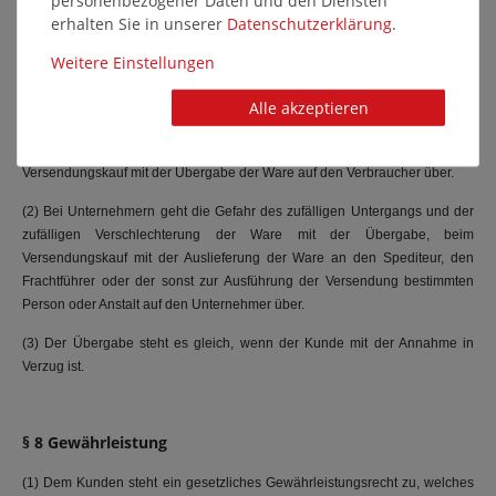
personenbezogener Daten und den Diensten
Verkäufer geschuldete Leistung oder auf die vereinbarte Leistungszeit.
erhalten Sie in unserer
Daten­schutz­erklärung
.
Weitere Einstellungen
§ 7 Gefahrübergang
Alle akzeptieren
(1) Bei Verbrauchern geht die Gefahr des zufälligen Untergangs und der
zufälligen Verschlechterung der verkauften Ware auch beim
Versendungskauf mit der Übergabe der Ware auf den Verbraucher über.
(2) Bei Unternehmern geht die Gefahr des zufälligen Untergangs und der
zufälligen Verschlechterung der Ware mit der Übergabe, beim
Versendungskauf mit der Auslieferung der Ware an den Spediteur, den
Frachtführer oder der sonst zur Ausführung der Versendung bestimmten
Person oder Anstalt auf den Unternehmer über.
(3) Der Übergabe steht es gleich, wenn der Kunde mit der Annahme in
Verzug ist.
§ 8 Gewährleistung
(1) Dem Kunden steht ein gesetzliches Gewährleistungsrecht zu, welches