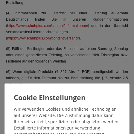
Bestellung.
(4) Informationen zur Lieferfrist bei einer Lieferung außerhalb
Deutschlands finden Sie in unseren Kundeninformationen
(
https://www.schuhplus.com/content/informationen/
) und in der Übersicht
Versandkosten/Lieferbeschränkungen
(
https://www.schuhplus.com/content/versand/
).
(5) Fällt der Fristbeginn oder das Fristende auf einen Samstag, Sonntag
oder einen gesetzlichen Feiertag, so verschieben sich Fristbeginn bzw.
Fristende auf den folgenden Werktag
(6) Wenn digitale Produkte (§ 327 Abs. 1 BGB) bereitgestellt werden
müssen, gilt für den Zeitraum bis zur Bereitstellung die § 6, Absatz 2-5
entsprechend.
(7) Hinsichtlich des Vorbehaltsordnungsgemäßer Selbstbelieferung
verweist der Verkäufer auf § 2 Abs. 4 dieser AGB.
Wir verwenden Cookies und ähnliche Technologien
auf unserer Website. Die Zustimmung dafür kann
(8) Der Verkäufer ist zur Teillieferung berechtigt, soweit eine Teillieferung
Ihrerseits erteilt, spezifiziert oder abgelehnt werden.
unter Berücksichtigung seiner Interessen dem Kunden zuzumuten ist. Dies
Detaillierte Informationen zur Verwendung
hat keinen Einfluss auf den Vertragsinhalt, insbesondere auf die vom