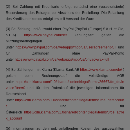
(2) Bei Zahlung mit Kreditkarte erfolgt zunächst eine (vorautorisierte)
Reservierung des Betrages bei Abschluss der Bestellung. Die Belastung
des Kreditkartenkontos erfolgt erst mit Versand der Ware.
(3) Bei Zahlung und Auswahl einer PayPal (PayPal (Europe) S.à r.l. et Cie,
S.C.A)
https://www.paypal.com/de/
Zahlungsart gelten die
Nutzungsbedingungen
unter
https://www.paypal.com/de/webapps/mpp/ua/useragreement-full
und
für Zahlungen ohne PayPal-Konto
unter
https://www.paypal.com/de/webapps/mpp/ua/privacywax-full
(4) Bei Zahlungen mit Klarna (Klarna Bank AB
https://www.klarna.com/de/
)
gelten beim Rechnungskauf die vollständige AGB
unter
https://cdn.klarna.com/1.0/shared/content/legal/terms/26667/de_de/in
voice?fee=0
und für den Ratenkauf die jeweiligen Informationen für
Deutschland
unter
https://cdn.klarna.com/1.0/shared/content/legal/terms/0/de_de/accoun
t
und für
Österreich
https://cdn.klarna.com/1.0/shared/content/legal/terms/0/de_at/fle
x_account
(5) Informationen zu den ggf. anfallenden Kosten des ausgewählten