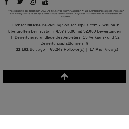
* Alle Preise inkl. der gesetzlichen MwSt. und
zzgl. Service- und Versandkosten.
** Die durchgestrichenen Preise entsprechen
dem bisherigen Preis bei schuhplus. Entdecken Sie
Damenschuhe in Übergrößen
sowie
Herrenschuhe in Übergrößen
bei
schuhplus.
Durchschnittliche Bewertung von
schuhplus.com - Schuhe in
Übergrößen
bei Trustami:
4.97
/
5.00
mit
32.009
Bewertungen
|
Bewertungsgrundlage des Anbieters: 13 Verkaufs- und 32
Bewertungsplattformen
|
11.161
Beiträge
|
65.247
Follower(s)
|
17 Mio.
View(s)