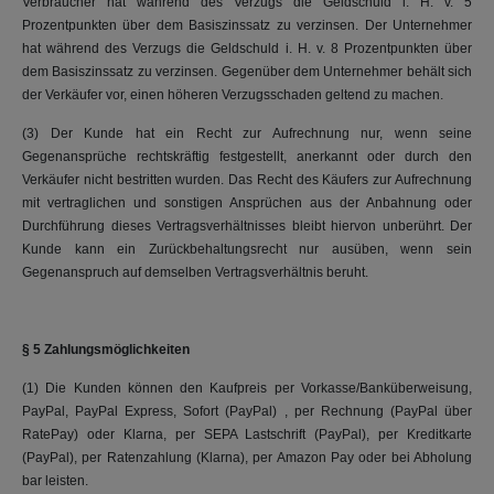
Verbraucher hat während des Verzugs die Geldschuld i. H. v. 5
Prozentpunkten über dem Basiszinssatz zu verzinsen. Der Unternehmer
hat während des Verzugs die Geldschuld i. H. v. 8 Prozentpunkten über
dem Basiszinssatz zu verzinsen. Gegenüber dem Unternehmer behält sich
der Verkäufer vor, einen höheren Verzugsschaden geltend zu machen.
(3) Der Kunde hat ein Recht zur Aufrechnung nur, wenn seine
Gegenansprüche rechtskräftig festgestellt, anerkannt oder durch den
Verkäufer nicht bestritten wurden. Das Recht des Käufers zur Aufrechnung
mit vertraglichen und sonstigen Ansprüchen aus der Anbahnung oder
Durchführung dieses Vertragsverhältnisses bleibt hiervon unberührt. Der
Kunde kann ein Zurückbehaltungsrecht nur ausüben, wenn sein
Gegenanspruch auf demselben Vertragsverhältnis beruht.
§ 5 Zahlungsmöglichkeiten
(1) Die Kunden können den Kaufpreis per Vorkasse/Banküberweisung,
PayPal, PayPal Express, Sofort (PayPal) , per Rechnung (PayPal über
RatePay) oder Klarna, per SEPA Lastschrift (PayPal), per Kreditkarte
(PayPal), per Ratenzahlung (Klarna), per Amazon Pay oder bei Abholung
bar leisten.