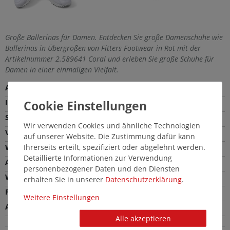
Große Ballerinas für Damen. Entdecken Sie große Damenschuhe wie
Ballerinas in Übergrößen von Fitters Footwear in Rot mit der
Artikelnummer 2.589641 Coral und erleben Sie große Schuhe für
Damen in einer einmaligen Vielfalt.
Außenmaterial
Synthetik
Innenmaterial
Synthetik
Sohle
Gummi
Wir verwenden Cookies und ähnliche Technologien
Verschlussart
Schlupfschuh
auf unserer Website. Die Zustimmung dafür kann
Ihrerseits erteilt, spezifiziert oder abgelehnt werden.
Weite
Bequeme Weite (G)
Detaillierte Informationen zur Verwendung
Absatzhöhe
0,5 cm
personenbezogener Daten und den Diensten
Wechselfußbett
Nein
erhalten Sie in unserer
Daten­schutz­erklärung
.
Farbe
Rot
Weitere Einstellungen
Absatzart
Ballerinaabsatz
Alle akzeptieren