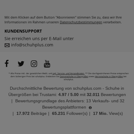
Mit dem Klicken auf dem Button "Abonnieren" stimmen Sie zu, dass wir Ihre
Informationen im Rahmen unseren
Datenschutzbestimmungen
verarbeiten.
KUNDENSUPPORT
Sie erreichen uns per E-Mail unter
info@schuhplus.com
* Alle Preise inkl. der gesetzlichen MwSt. und
zzgl. Service- und Versandkosten.
** Die durchgestrichenen Preise entsprechen
dem bisherigen Preis bei schuhplus. Entdecken Sie
Damenschuhe in Übergrößen
sowie
Herrenschuhe in Übergrößen
bei
schuhplus.
Durchschnittliche Bewertung von
schuhplus.com - Schuhe in
Übergrößen
bei Trustami:
4.97
/
5.00
mit
32.011
Bewertungen
|
Bewertungsgrundlage des Anbieters: 13 Verkaufs- und 32
Bewertungsplattformen
|
17.972
Beiträge
|
65.231
Follower(s)
|
17 Mio.
View(s)