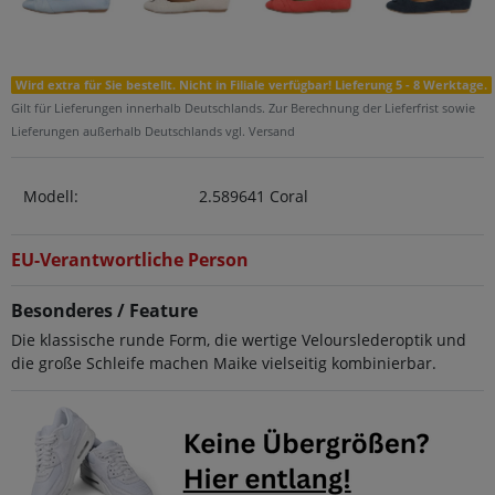
Wird extra für Sie bestellt. Nicht in Filiale verfügbar! Lieferung 5 - 8 Werktage.
Gilt für Lieferungen innerhalb Deutschlands. Zur Berechnung der Lieferfrist sowie
Lieferungen außerhalb Deutschlands vgl. Versand
Modell:
2.589641 Coral
EU-Verantwortliche Person
Besonderes / Feature
Die klassische runde Form, die wertige Velourslederoptik und
die große Schleife machen Maike vielseitig kombinierbar.