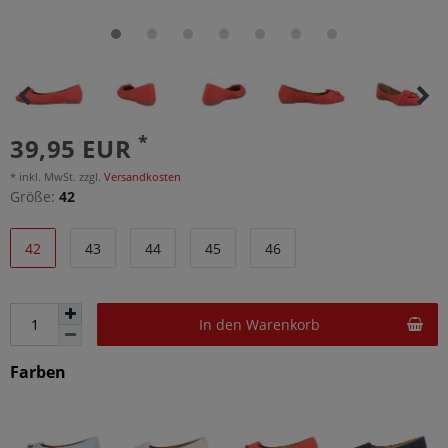
*
39,95 EUR
* inkl. MwSt. zzgl.
Versandkosten
Größe:
42
42
43
44
45
46
In den Warenkorb
Farben