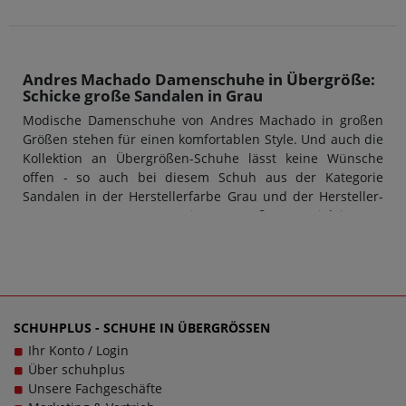
Andres Machado Damenschuhe in Übergröße:
Schicke große Sandalen in Grau
Modische Damenschuhe von Andres Machado in großen
Größen stehen für einen komfortablen Style. Und auch die
Kollektion an Übergrößen-Schuhe lässt keine Wünsche
offen - so auch bei diesem Schuh aus der Kategorie
Sandalen in der Herstellerfarbe Grau und der Hersteller-
Nummer AM5431 Ante Gris. Das Außenmaterial ist aus
Kunstleder hergestellt, der Innenbereich aus Synthetik.
Übergrößen-Schuhe für Damen von Andres Machado
überzeugen stets durch Design und Qualität: Das macht
diese Marke so unverkennbar.
Komfort trifft auf Vielfalt: Modell AM5431 Ante
SCHUHPLUS - SCHUHE IN ÜBERGRÖSSEN
Gris von Andres Machado in Übergrößen
Ihr Konto / Login
Große Damenschuhe von Andres Machado haben eine
Über schuhplus
sehr gute Passform - und das gilt auch für Sandalen in
Unsere Fachgeschäfte
Übergrößen von Andres Machado. Neben der Schuhgröße