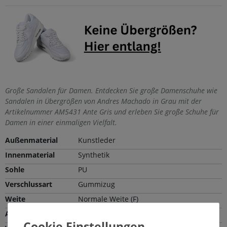
Große Sandalen für Damen. Entdecken Sie große Damenschuhe wie
Sandalen in Übergrößen von Andres Machado in Grau mit der
Artikelnummer AM5431 Ante Gris und erleben Sie große Schuhe für
Damen in einer einmaligen Vielfalt.
Außenmaterial
Kunstleder
Innenmaterial
Synthetik
Sohle
PU
Verschlussart
Gummizug
Weite
Normale Weite (F)
Absatzhöhe
10,5 cm