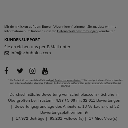
Mit dem Klicken auf dem Button "Abonnieren" stimmen Sie zu, dass wir Ihre
Informationen im Rahmen unseren
Datenschutzbestimmungen
verarbeiten.
KUNDENSUPPORT
Sie erreichen uns per E-Mail unter
info@schuhplus.com
* Alle Preise inkl. der gesetzlichen MwSt. und
zzgl. Service- und Versandkosten.
** Die durchgestrichenen Preise entsprechen
dem bisherigen Preis bei schuhplus. Entdecken Sie
Damenschuhe in Übergrößen
sowie
Herrenschuhe in Übergrößen
bei
schuhplus.
Durchschnittliche Bewertung von
schuhplus.com - Schuhe in
Übergrößen
bei Trustami:
4.97
/
5.00
mit
32.011
Bewertungen
|
Bewertungsgrundlage des Anbieters: 13 Verkaufs- und 32
Bewertungsplattformen
|
17.972
Beiträge
|
65.231
Follower(s)
|
17 Mio.
View(s)