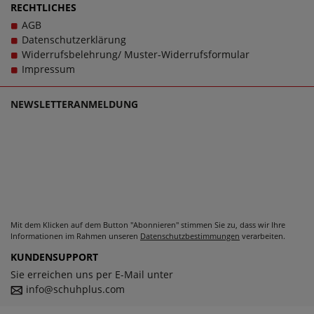
2TM12006 Black kontaktieren Sie gerne den
RECHTLICHES
Kundensupport, denn es ist unsere Mission, Sie mit
AGB
einzigartigen Damenschuhen in großen Größen glücklich
Datenschutzerklärung
zu machen, denn schließlich sollen große Schuhe von
Widerrufsbelehrung/ Muster-Widerrufsformular
LadyPepp für Damen schlichtweg passen und dabei stets
Impressum
zu einem echten Trageerlebnis werden.
NEWSLETTERANMELDUNG
Mit dem Klicken auf dem Button "Abonnieren" stimmen Sie zu, dass wir Ihre
Informationen im Rahmen unseren
Datenschutzbestimmungen
verarbeiten.
KUNDENSUPPORT
Sie erreichen uns per E-Mail unter
info@schuhplus.com