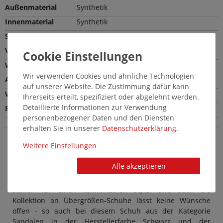
Außenmaterial
Synthetik
Innenmaterial
Synthetik
Sohle
Synthetik
Verschlussart
Schließe
Weite
Bequeme Weite (G)
Wir verwenden Cookies und ähnliche Technologien
Absatzhöhe
3,5 cm
auf unserer Website. Die Zustimmung dafür kann
Wechselfußbett
Nein
Ihrerseits erteilt, spezifiziert oder abgelehnt werden.
Detaillierte Informationen zur Verwendung
Farbe
Schwarz
personenbezogener Daten und den Diensten
erhalten Sie in unserer
Daten­schutz­erklärung
.
Weitere Einstellungen
LadyPepp Damenschuhe in Übergröße:
Schicke große Sandalen in Schwarz
Alle akzeptieren
Modische Damenschuhe von LadyPepp in großen Größen
stehen für einen komfortablen Style. Und auch die
Kollektion an Übergrößen-Schuhe lässt keine Wünsche
offen - so auch bei diesem Schuh aus der Kategorie
Sandalen in der Herstellerfarbe Schwarz und der