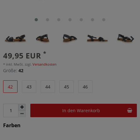
*
49,95 EUR
* inkl. MwSt. zzgl.
Versandkosten
Größe:
42
42
43
44
45
46
In den Warenkorb
Farben