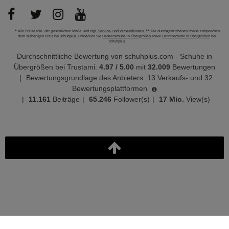
* Alle Preise inkl. der gesetzlichen MwSt. und
zzgl. Service- und Versandkosten.
** Die durchgestrichenen Preise entsprechen
dem bisherigen Preis bei schuhplus. Entdecken Sie
Damenschuhe in Übergrößen
sowie
Herrenschuhe in Übergrößen
bei
schuhplus.
Durchschnittliche Bewertung von
schuhplus.com - Schuhe in
Übergrößen
bei Trustami:
4.97
/
5.00
mit
32.009
Bewertungen
|
Bewertungsgrundlage des Anbieters: 13 Verkaufs- und 32
Bewertungsplattformen
|
11.161
Beiträge
|
65.246
Follower(s)
|
17 Mio.
View(s)