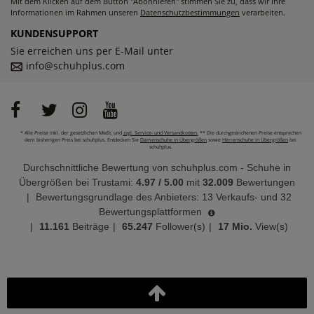
Mit dem Klicken auf dem Button "Abonnieren" stimmen Sie zu, dass wir Ihre
Informationen im Rahmen unseren
Datenschutzbestimmungen
verarbeiten.
KUNDENSUPPORT
Sie erreichen uns per E-Mail unter
info@schuhplus.com
* Alle Preise inkl. der gesetzlichen MwSt. und
zzgl. Service- und Versandkosten.
** Die durchgestrichenen Preise entsprechen
dem bisherigen Preis bei schuhplus. Entdecken Sie
Damenschuhe in Übergrößen
sowie
Herrenschuhe in Übergrößen
bei
schuhplus.
Durchschnittliche Bewertung von
schuhplus.com - Schuhe in
Übergrößen
bei Trustami:
4.97
/
5.00
mit
32.009
Bewertungen
|
Bewertungsgrundlage des Anbieters: 13 Verkaufs- und 32
Bewertungsplattformen
|
11.161
Beiträge
|
65.247
Follower(s)
|
17 Mio.
View(s)