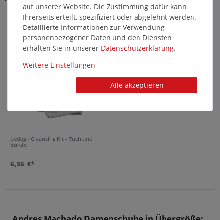
auf unserer Website. Die Zustimmung dafür kann
Ihrerseits erteilt, spezifiziert oder abgelehnt werden.
Passende Pflegemittel und Einlegesohlen
Detaillierte Informationen zur Verwendung
personenbezogener Daten und den Diensten
14640
erhalten Sie in unserer
Daten­schutz­erklärung
.
Weitere Einstellungen
Alle akzeptieren
pedag - Cleansing Kit - Tuch und
Bürste
6,95 €*
Andres Machado Damenschuhe in Übergröße: