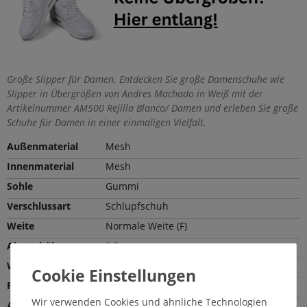
Große Slipper für Damen. Entdecken Sie große Damenschuhe wie
Slipper in Übergrößen von Andres Machado in Weiß mit der
Artikelnummer AM500 Rejilla Blanco/ Damen und erleben Sie große
Schuhe für Damen in einer einmaligen Vielfalt.
Außenmaterial
Mesh
Innenmaterial
Mesh
Sohle
Gummi
Verschlussart
Schlupfschuh
Weite
Normale Weite (F)
Absatzhöhe
0,5 cm
Wechselfußbett
Nein
Farbe
Weiß
Wir verwenden Cookies und ähnliche Technologien
Absatzart