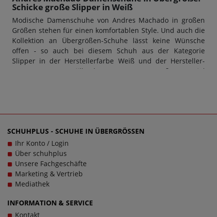
Schicke große Slipper in Weiß
Modische Damenschuhe von Andres Machado in großen
Größen stehen für einen komfortablen Style. Und auch die
Kollektion an Übergrößen-Schuhe lässt keine Wünsche
offen - so auch bei diesem Schuh aus der Kategorie
Slipper in der Herstellerfarbe Weiß und der Hersteller-
Nummer AM500 Rejilla Blanco/ Damen. Das Außenmaterial
ist aus Mesh hergestellt, der Innenbereich aus Mesh.
Übergrößen-Schuhe für Damen von Andres Machado
überzeugen stets durch Design und Qualität: Das macht
diese Marke so unverkennbar.
Komfort trifft auf Vielfalt: Modell AM500 Rejilla
SCHUHPLUS - SCHUHE IN ÜBERGRÖSSEN
Blanco/ Damen von Andres Machado in
Ihr Konto / Login
Übergrößen
Über schuhplus
Große Damenschuhe von Andres Machado haben eine
Unsere Fachgeschäfte
sehr gute Passform - und das gilt auch für Slipper in
Marketing & Vertrieb
Übergrößen von Andres Machado. Neben der Schuhgröße
Mediathek
ist aber vor allem auch die Schuhweite ein entscheidendes
Kriterium für den perfekten Tragekomfort. Bei diesem
INFORMATION & SERVICE
Modell AM500 Rejilla Blanco/ Damen kann eine F-Weite
Kontakt