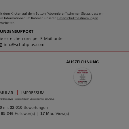
it dem Klicken auf dem Button "Abonnieren" stimmen Sie zu, dass wir
hre Informationen im Rahmen unseren
Datenschutzbestimmungen
erarbeiten.
KUNDENSUPPORT
ie erreichen uns per E-Mail unter
info@schuhplus.com
AUSZEICHNUNG
RMULAR
IMPRESSUM
rgrößen
sowie
Herrenschuhe in Übergrößen
bei schuhplus.
0
mit
32.010
Bewertungen
65.246
Follower(s)
|
17 Mio.
View(s)