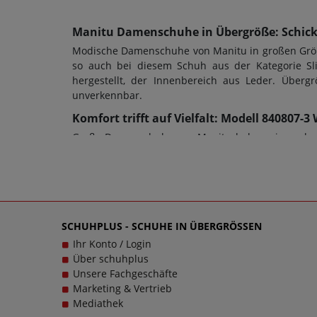
Manitu Damenschuhe in Übergröße: Schicke
Modische Damenschuhe von Manitu in großen Größe
so auch bei diesem Schuh aus der Kategorie Sl
hergestellt, der Innenbereich aus Leder. Übe
unverkennbar.
Komfort trifft auf Vielfalt: Modell 840807
Große Damenschuhe von Manitu haben eine sehr gu
auch die Schuhweite ein entscheidendes Kriteriu
werden und es ist ein Blockabsatz mit einer Höh
Slipper sowie jeder anderen Schuhart sollte stets
Schlupfschuh, Wechselfußbett: Nein. Schuhe sol
kontaktieren Sie gerne den Kundensupport, denn e
SCHUHPLUS - SCHUHE IN ÜBERGRÖSSEN
sollen große Schuhe von Manitu für Damen schlich
Ihr Konto / Login
Über schuhplus
Unsere Fachgeschäfte
Marketing & Vertrieb
Mediathek