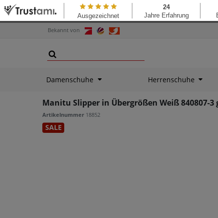
Bekannt von
Damenschuhe
Herrenschuhe
Manitu Slipper in Übergrößen Weiß 840807-
Artikelnummer
18852
SALE