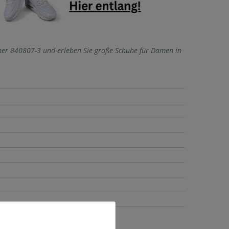
mer 840807-3 und erleben Sie große Schuhe für Damen in