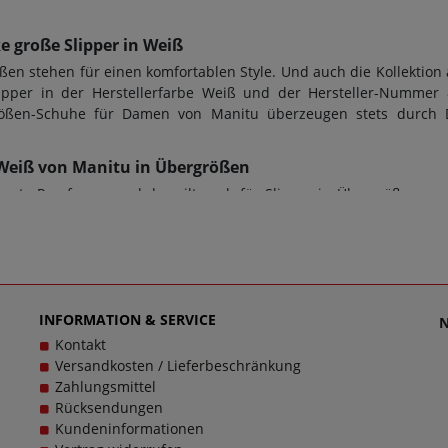
 große Slipper in Weiß
n stehen für einen komfortablen Style. Und auch die Kollektion 
ipper in der Herstellerfarbe Weiß und der Hersteller-Nummer 
rgrößen-Schuhe für Damen von Manitu überzeugen stets durch 
-3 Weiß von Manitu in Übergrößen
te Passform - und das gilt auch für Slipper in Übergrößen von
m für den perfekten Tragekomfort. Bei diesem Modell 840807-3
e von 2,0 cm designt worden. Doch ob Damenschuhe in Übergröße
 auch die Sohle dem Zweck dienen; bei diesem Modell wurde eine T
len stets Wegbegleiter sein - und das im wahrsten Sinne des 
s ist unsere Mission, Sie mit einzigartigen Damenschuhen in gr
tweg passen und dabei stets zu einem echten Trageerlebnis werd
INFORMATION & SERVICE
Kontakt
Versandkosten / Lieferbeschränkung
Zahlungsmittel
Rücksendungen
Kundeninformationen