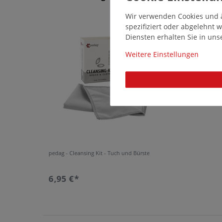
Wir verwenden Cookies und ä
14640
spezifiziert oder abgelehnt
Diensten erhalten Sie in un
Weitere Einstellungen
pedag - Cleansing Kit - Tuch und Bürste
6,95 €*