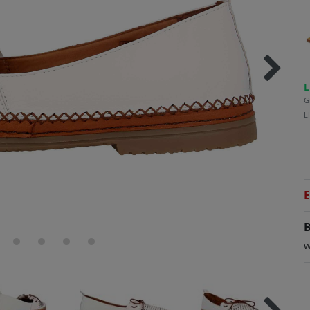
L
G
L
E
B
w