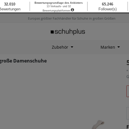
Europas größter Fachhändler für Schuhe in großen Größen
Zubehör
Marken
3 große Damenschuhe
*
G