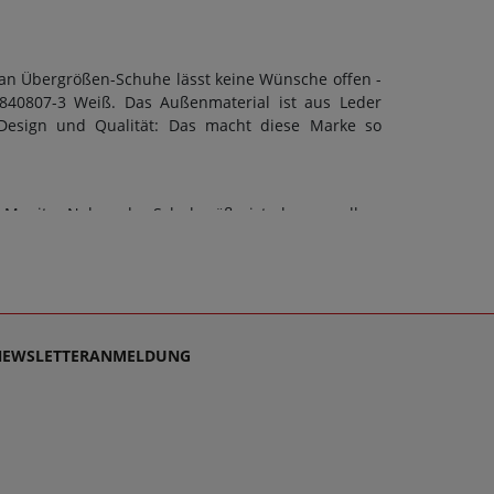
an Übergrößen-Schuhe lässt keine Wünsche offen -
840807-3 Weiß. Das Außenmaterial ist aus Leder
Design und Qualität: Das macht diese Marke so
 Manitu. Neben der Schuhgröße ist aber vor allem
 Weiß kann eine Normale Weite (F) berücksichtigt
n oder Herrenschuhe in Übergrößen. Beim Kauf von
R-Sohle verwendet. Zusätzlich gilt: Verschlussart:
Wortes. Bei Fragen zu dem Artikel 840807-3 Weiß
oßen Größen glücklich zu machen, denn schließlich
en.
NEWSLETTERANMELDUNG