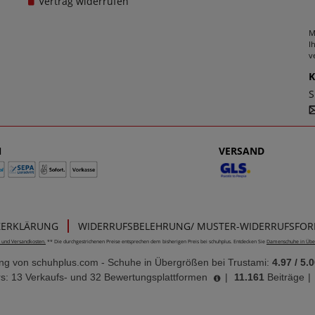
Vertrag widerrufen
M
I
v
S
N
VERSAND
ZERKLÄRUNG
WIDERRUFSBELEHRUNG/ MUSTER-WIDERRUFSFO
e- und Versandkosten.
** Die durchgestrichenen Preise entsprechen dem bisherigen Preis bei schuhplus. Entdecken Sie
Damenschuhe in Übe
ung von
schuhplus.com - Schuhe in Übergrößen
bei Trustami:
4.97
/
5.0
s: 13 Verkaufs- und 32 Bewertungsplattformen
|
11.161
Beiträge
|