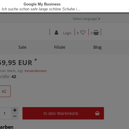
Select Language
▼
Login
0
0
Sale
Filiale
Blog
*
59,95 EUR
 inkl. MwSt. zzgl.
Versandkosten
röße:
42
42
In den Warenkorb
Farben