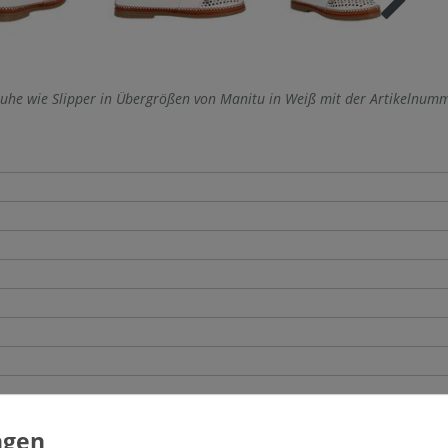
uhe wie Slipper in Übergrößen von Manitu in Weiß mit der Artikelnum