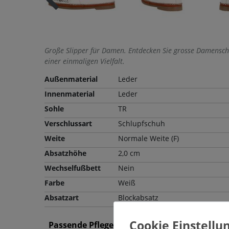
Große Slipper für Damen. Entdecken Sie grosse Damensch
einer einmaligen Vielfalt.
Außenmaterial
Leder
Innenmaterial
Leder
Sohle
TR
Verschlussart
Schlupfschuh
Weite
Normale Weite (F)
Absatzhöhe
2,0 cm
Wechselfußbett
Nein
Farbe
Weiß
Absatzart
Blockabsatz
Passende Pflegemittel und Einlegesohlen