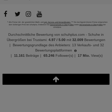
* Alle Preise inkl. der gesetzlichen MwSt. und
zzgl. Service- und Versandkosten.
** Die durchgestrichenen Preise entsprechen
dem bisherigen Preis bei schuhplus. Entdecken Sie
Damenschuhe in Übergrößen
sowie
Herrenschuhe in Übergrößen
bei
schuhplus.
Durchschnittliche Bewertung von
schuhplus.com - Schuhe in
Übergrößen
bei Trustami:
4.97
/
5.00
mit
32.009
Bewertungen
|
Bewertungsgrundlage des Anbieters: 13 Verkaufs- und 32
Bewertungsplattformen
|
11.161
Beiträge
|
65.246
Follower(s)
|
17 Mio.
View(s)