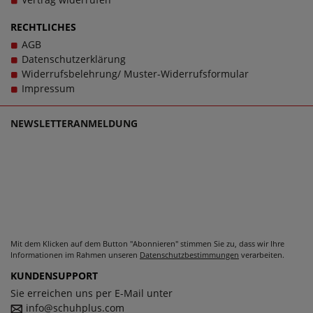
und das im wahrsten Sinne des Wortes. Bei Fragen zu dem
Artikel 50BA203-780210 kontaktieren Sie gerne den
RECHTLICHES
Kundensupport, denn es ist unsere Mission, Sie mit
AGB
einzigartigen Damenschuhen in großen Größen glücklich
Datenschutzerklärung
zu machen, denn schließlich sollen große Schuhe von
Widerrufsbelehrung/ Muster-Widerrufsformular
Dockers by Gerli für Damen schlichtweg passen und dabei
Impressum
stets zu einem echten Trageerlebnis werden.
NEWSLETTERANMELDUNG
Mit dem Klicken auf dem Button "Abonnieren" stimmen Sie zu, dass wir Ihre
Informationen im Rahmen unseren
Datenschutzbestimmungen
verarbeiten.
KUNDENSUPPORT
Sie erreichen uns per E-Mail unter
info@schuhplus.com