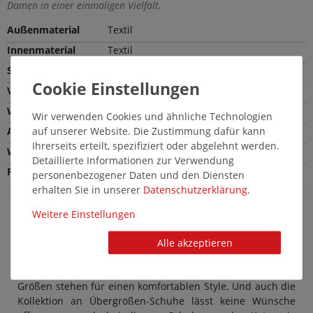
Damen in einer einmaligen Vielfalt.
Außenmaterial
Textil
Innenmaterial
Textil
Sohle
Gummi
Verschlussart
Gummizug
Weite
Normale Weite (F)
Wir verwenden Cookies und ähnliche Technologien
auf unserer Website. Die Zustimmung dafür kann
Absatzhöhe
0,5 cm
Ihrerseits erteilt, spezifiziert oder abgelehnt werden.
Wechselfußbett
Ja
Detaillierte Informationen zur Verwendung
Farbe
Grau
personenbezogener Daten und den Diensten
erhalten Sie in unserer
Daten­schutz­erklärung
.
Weitere Einstellungen
Dockers by Gerli Damenschuhe in Übergröße:
Alle akzeptieren
Schicke große Sneaker in Grau
Modische Damenschuhe von Dockers by Gerli in großen
Größen stehen für einen komfortablen Style. Und auch die
Kollektion an Übergrößen-Schuhe lässt keine Wünsche