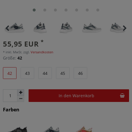
*
55,95 EUR
* inkl. MwSt. zzgl.
Versandkosten
Größe:
42
42
43
44
45
46
In den Warenkorb
Farben