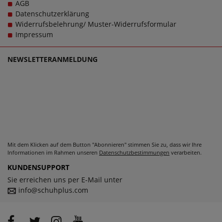
AGB
Damenschuhen in großen Größen glücklich zu machen,
Datenschutzerklärung
denn schließlich sollen große Schuhe von Lotto für Damen
Widerrufsbelehrung/ Muster-Widerrufsformular
schlichtweg passen und dabei stets zu einem echten
Impressum
Trageerlebnis werden.
NEWSLETTERANMELDUNG
Mit dem Klicken auf dem Button "Abonnieren" stimmen Sie zu, dass wir Ihre
Informationen im Rahmen unseren
Datenschutzbestimmungen
verarbeiten.
KUNDENSUPPORT
Sie erreichen uns per E-Mail unter
info@schuhplus.com