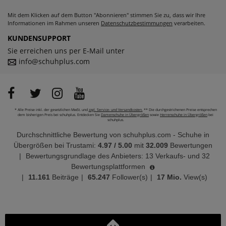
Mit dem Klicken auf dem Button "Abonnieren" stimmen Sie zu, dass wir Ihre
Informationen im Rahmen unseren
Datenschutzbestimmungen
verarbeiten.
KUNDENSUPPORT
Sie erreichen uns per E-Mail unter
info@schuhplus.com
* Alle Preise inkl. der gesetzlichen MwSt. und
zzgl. Service- und Versandkosten.
** Die durchgestrichenen Preise entsprechen
dem bisherigen Preis bei schuhplus. Entdecken Sie
Damenschuhe in Übergrößen
sowie
Herrenschuhe in Übergrößen
bei
schuhplus.
Durchschnittliche Bewertung von
schuhplus.com - Schuhe in
Übergrößen
bei Trustami:
4.97
/
5.00
mit
32.009
Bewertungen
|
Bewertungsgrundlage des Anbieters: 13 Verkaufs- und 32
Bewertungsplattformen
|
11.161
Beiträge
|
65.247
Follower(s)
|
17 Mio.
View(s)