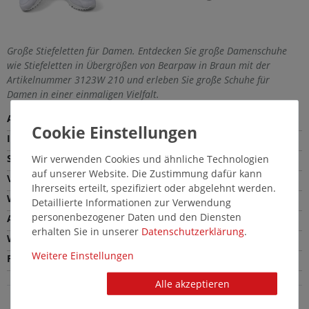
Große Stiefeletten für Damen. Entdecken Sie große Damenschuhe
wie Stiefeletten in Übergrößen von Bearpaw in Braun mit der
Artikelnummer 3123W 210 und erleben Sie große Schuhe für
Damen in einer einmaligen Vielfalt.
Außenmaterial
Leder
Innenmaterial
Wolle
Sohle
Gummi
Wir verwenden Cookies und ähnliche Technologien
auf unserer Website. Die Zustimmung dafür kann
Verschlussart
Schlupfschuh
Ihrerseits erteilt, spezifiziert oder abgelehnt werden.
Weite
Bequeme Weite (G)
Detaillierte Informationen zur Verwendung
personenbezogener Daten und den Diensten
Absatzhöhe
1,5 cm
erhalten Sie in unserer
Daten­schutz­erklärung
.
Wechselfußbett
Ja
Weitere Einstellungen
Farbe
Braun
Alle akzeptieren