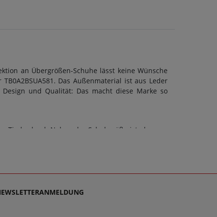
lektion an Übergrößen-Schuhe lässt keine Wünsche
er TB0A2BSUA581. Das Außenmaterial ist aus Leder
h Design und Qualität: Das macht diese Marke so
on Timberland. Neben der Schuhgröße ist aber vor
BSUA581 kann eine G-Weite berücksichtigt werden.
 Schuhart sollte stets auch die Sohle dem Zweck
ßbett: Ja. Schuhe sollen stets Wegbegleiter sein -
densupport, denn es ist unsere Mission, Sie mit
mberland für Herren schlichtweg passen und dabei
NEWSLETTERANMELDUNG