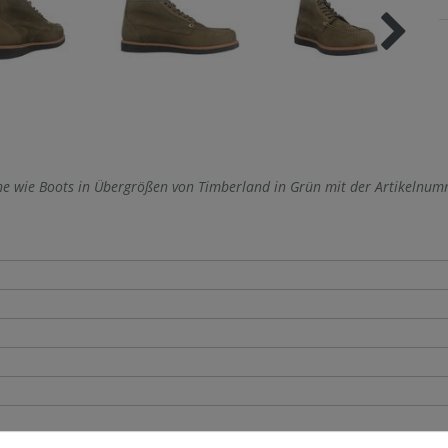
he wie Boots in Übergrößen von Timberland in Grün mit der Artikelnu