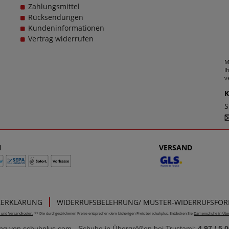
Zahlungsmittel
Rücksendungen
Kundeninformationen
Vertrag widerrufen
M
I
v
S
N
VERSAND
ZERKLÄRUNG
WIDERRUFSBELEHRUNG/ MUSTER-WIDERRUFSFO
e- und Versandkosten.
** Die durchgestrichenen Preise entsprechen dem bisherigen Preis bei schuhplus. Entdecken Sie
Damenschuhe in Übe
ung von
schuhplus.com - Schuhe in Übergrößen
bei Trustami:
4.97
/
5.0