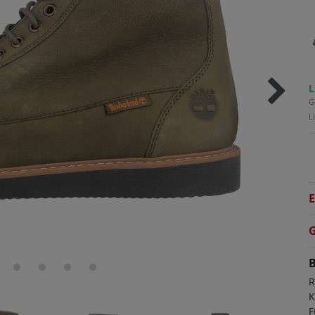
L
G
L
E
G
B
R
K
F