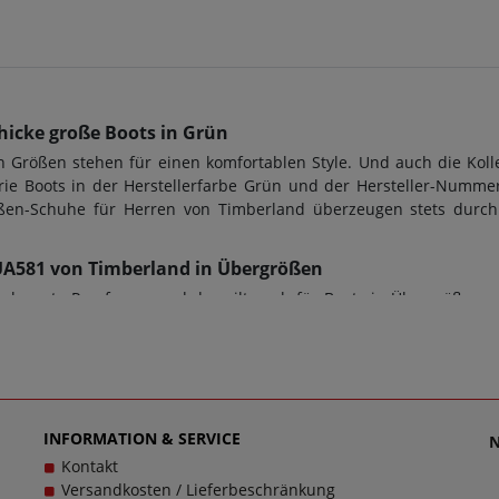
hicke große Boots in Grün
Größen stehen für einen komfortablen Style. Und auch die Kol
rie Boots in der Herstellerfarbe Grün und der Hersteller-Numm
größen-Schuhe für Herren von Timberland überzeugen stets durc
BSUA581 von Timberland in Übergrößen
hr gute Passform - und das gilt auch für Boots in Übergrößen v
iterium für den perfekten Tragekomfort. Bei diesem Modell TB0A2
chuhe in Übergrößen. Beim Kauf von Boots sowie jeder anderen
verwendet. Zusätzlich gilt: Verschlussart: Schnürung, Wechselfu
en zu dem Artikel TB0A2BSUA581 kontaktieren Sie gerne den Kun
ücklich zu machen, denn schließlich sollen große Schuhe von Ti
INFORMATION & SERVICE
Kontakt
Versandkosten / Lieferbeschränkung