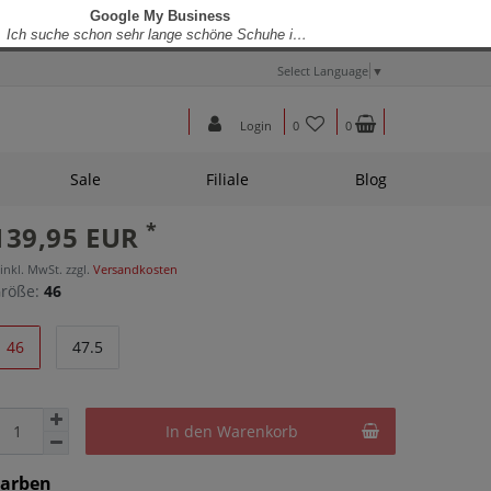
Select Language
▼
Login
0
0
Sale
Filiale
Blog
*
139,95 EUR
 inkl. MwSt. zzgl.
Versandkosten
röße:
46
46
47.5
In den Warenkorb
Farben