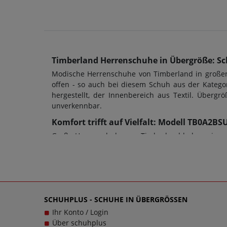
Timberland Herrenschuhe in Übergröße: Sc
Modische Herrenschuhe von Timberland in großen 
offen - so auch bei diesem Schuh aus der Katego
hergestellt, der Innenbereich aus Textil. Über
unverkennbar.
Komfort trifft auf Vielfalt: Modell TB0A2
Große Herrenschuhe von Timberland haben eine se
allem auch die Schuhweite ein entscheidendes Kr
Doch ob Damenschuhe in Übergrößen oder Herrens
dienen; bei diesem Modell wurde eine Gummi-Sohle 
und das im wahrsten Sinne des Wortes. Bei Frag
einzigartigen Herrenschuhen in großen Größen gl
SCHUHPLUS - SCHUHE IN ÜBERGRÖSSEN
stets zu einem echten Trageerlebnis werden.
Ihr Konto / Login
Über schuhplus