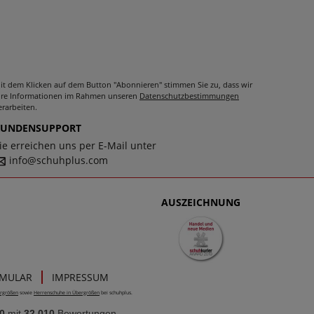
it dem Klicken auf dem Button "Abonnieren" stimmen Sie zu, dass wir
hre Informationen im Rahmen unseren
Datenschutzbestimmungen
erarbeiten.
KUNDENSUPPORT
ie erreichen uns per E-Mail unter
info@schuhplus.com
AUSZEICHNUNG
RMULAR
IMPRESSUM
rgrößen
sowie
Herrenschuhe in Übergrößen
bei schuhplus.
0
mit
32.010
Bewertungen