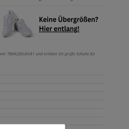
mmer TB0A2BSUA581 und erleben Sie große Schuhe für