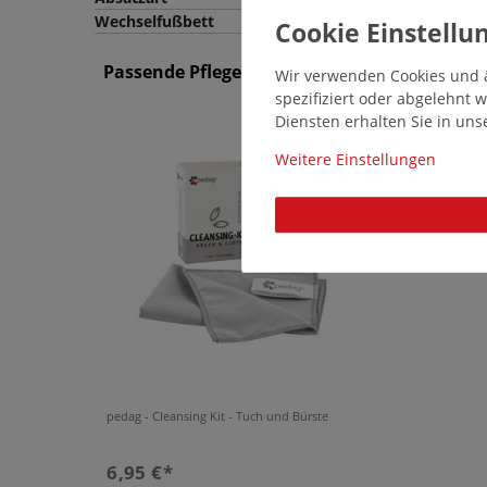
Wechselfußbett
Passende Pflegemittel und Einlegesohlen
Wir verwenden Cookies und ä
spezifiziert oder abgelehnt
Diensten erhalten Sie in un
14640
Weitere Einstellungen
pedag - Cleansing Kit - Tuch und Bürste
6,95 €*