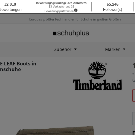
Europas größter Fachhändler für Schuhe in großen Größen
Zubehör
Marken
 LEAF Boots in
enschuhe
*
G