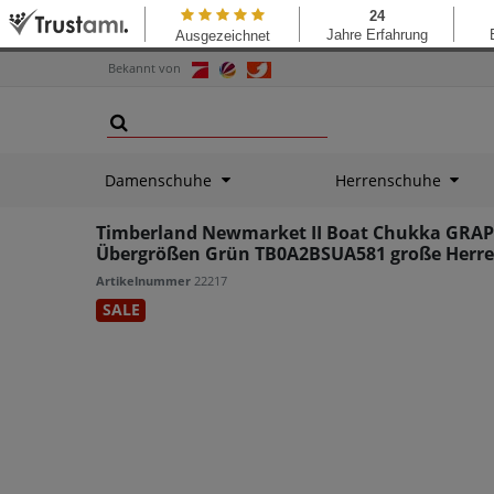
Bekannt von
Damenschuhe
Herrenschuhe
Timberland Newmarket II Boat Chukka GRAPE
Übergrößen Grün TB0A2BSUA581 große Herr
Artikelnummer
22217
SALE