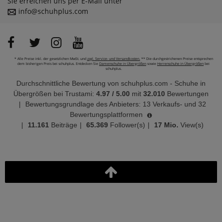
Sie erreichen uns per E-Mail unter
info@schuhplus.com
* Alle Preise inkl. der gesetzlichen MwSt. und
zzgl. Service- und Versandkosten.
** Die durchgestrichenen Preise entsprechen
dem bisherigen Preis bei schuhplus. Entdecken Sie
Damenschuhe in Übergrößen
sowie
Herrenschuhe in Übergrößen
bei
schuhplus.
Durchschnittliche Bewertung von
schuhplus.com - Schuhe in
Übergrößen
bei Trustami:
4.97
/
5.00
mit
32.010
Bewertungen
|
Bewertungsgrundlage des Anbieters: 13 Verkaufs- und 32
Bewertungsplattformen
|
11.161
Beiträge
|
65.369
Follower(s)
|
17 Mio.
View(s)