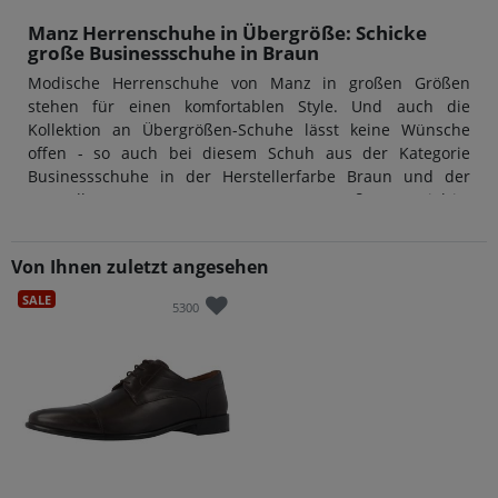
Manz Herrenschuhe in Übergröße: Schicke
große Businessschuhe in Braun
Modische Herrenschuhe von Manz in großen Größen
stehen für einen komfortablen Style. Und auch die
Kollektion an Übergrößen-Schuhe lässt keine Wünsche
offen - so auch bei diesem Schuh aus der Kategorie
Businessschuhe in der Herstellerfarbe Braun und der
Hersteller-Nummer 113033-12-187. Das Außenmaterial ist
aus Glattleder hergestellt, der Innenbereich aus Leder.
Übergrößen-Schuhe für Herren von Manz überzeugen
Von Ihnen zuletzt angesehen
stets durch Design und Qualität: Das macht diese Marke
so unverkennbar.
SALE
5300
Komfort trifft auf Vielfalt: Modell 113033-12-
187 von Manz in Übergrößen
Große Herrenschuhe von Manz haben eine sehr gute
Passform - und das gilt auch für Businessschuhe in
Übergrößen von Manz. Neben der Schuhgröße ist aber vor
allem auch die Schuhweite ein entscheidendes Kriterium
für den perfekten Tragekomfort. Bei diesem Modell
113033-12-187 kann eine Bequeme Weite (G)