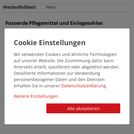
Wechselfußbett
Nein
Passende Pflegemittel und Einlegesohlen
14640
Wir verwenden Cookies und ähnliche Technologien
auf unserer Website. Die Zustimmung dafür kann
Ihrerseits erteilt, spezifiziert oder abgelehnt werden.
Detaillierte Informationen zur Verwendung
personenbezogener Daten und den Diensten
erhalten Sie in unserer
Daten­schutz­erklärung
.
pedag - Cleansing Kit - Tuch und
Weitere Einstellungen
Bürste
Alle akzeptieren
6,95 €*