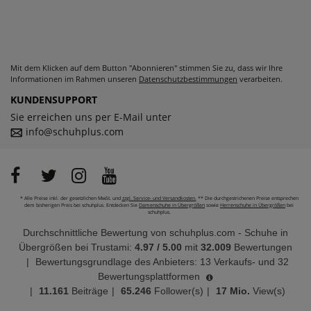
Mit dem Klicken auf dem Button "Abonnieren" stimmen Sie zu, dass wir Ihre
Informationen im Rahmen unseren
Datenschutzbestimmungen
verarbeiten.
KUNDENSUPPORT
Sie erreichen uns per E-Mail unter
info@schuhplus.com
* Alle Preise inkl. der gesetzlichen MwSt. und
zzgl. Service- und Versandkosten.
** Die durchgestrichenen Preise entsprechen
dem bisherigen Preis bei schuhplus. Entdecken Sie
Damenschuhe in Übergrößen
sowie
Herrenschuhe in Übergrößen
bei
schuhplus.
Durchschnittliche Bewertung von
schuhplus.com - Schuhe in
Übergrößen
bei Trustami:
4.97
/
5.00
mit
32.009
Bewertungen
|
Bewertungsgrundlage des Anbieters: 13 Verkaufs- und 32
Bewertungsplattformen
|
11.161
Beiträge
|
65.246
Follower(s)
|
17 Mio.
View(s)