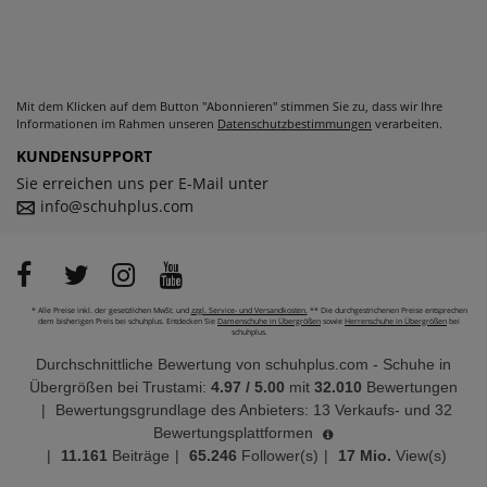
Mit dem Klicken auf dem Button "Abonnieren" stimmen Sie zu, dass wir Ihre
Informationen im Rahmen unseren
Datenschutzbestimmungen
verarbeiten.
KUNDENSUPPORT
Sie erreichen uns per E-Mail unter
info@schuhplus.com
* Alle Preise inkl. der gesetzlichen MwSt. und
zzgl. Service- und Versandkosten.
** Die durchgestrichenen Preise entsprechen
dem bisherigen Preis bei schuhplus. Entdecken Sie
Damenschuhe in Übergrößen
sowie
Herrenschuhe in Übergrößen
bei
schuhplus.
Durchschnittliche Bewertung von
schuhplus.com - Schuhe in
Übergrößen
bei Trustami:
4.97
/
5.00
mit
32.010
Bewertungen
|
Bewertungsgrundlage des Anbieters: 13 Verkaufs- und 32
Bewertungsplattformen
|
11.161
Beiträge
|
65.246
Follower(s)
|
17 Mio.
View(s)