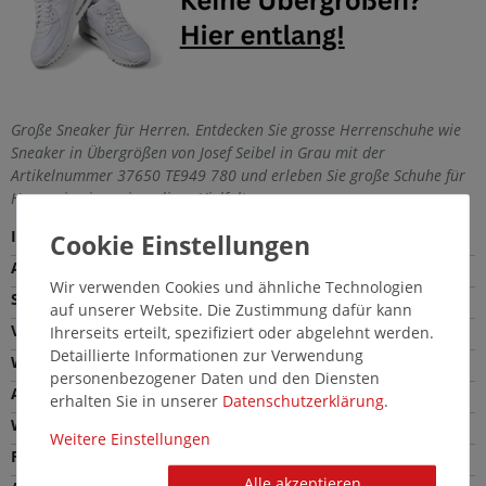
Große Sneaker für Herren. Entdecken Sie grosse Herrenschuhe wie
Sneaker in Übergrößen von Josef Seibel in Grau mit der
Artikelnummer 37650 TE949 780 und erleben Sie große Schuhe für
Herren in einer einmaligen Vielfalt.
Innenmaterial
Textil
Außenmaterial
Leder
Wir verwenden Cookies und ähnliche Technologien
Sohle
TPU
auf unserer Website. Die Zustimmung dafür kann
Verschlussart
Schnürung
Ihrerseits erteilt, spezifiziert oder abgelehnt werden.
Detaillierte Informationen zur Verwendung
Weite
Bequeme Weite (G)
personenbezogener Daten und den Diensten
Absatzhöhe
2,0 cm
erhalten Sie in unserer
Daten­schutz­erklärung
.
Wechselfußbett
Ja
Weitere Einstellungen
Farbe
Grau
Alle akzeptieren