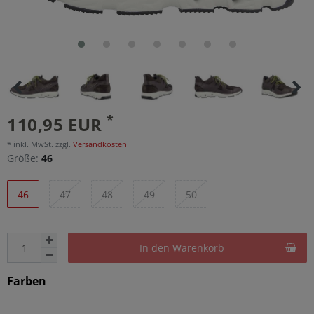
*
110,95 EUR
* inkl. MwSt. zzgl.
Versandkosten
Größe:
46
46
47
48
49
50
In den Warenkorb
Farben