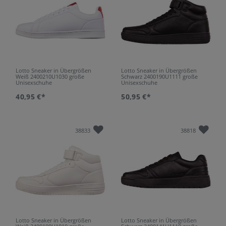
Lotto Sneaker in Übergrößen
Lotto Sneaker in Übergrößen
Weiß 2400210U1030 große
Schwarz 2400190U1111 große
Unisexschuhe
Unisexschuhe
40,95 €*
50,95 €*
38833
38818
Lotto Sneaker in Übergrößen
Lotto Sneaker in Übergrößen