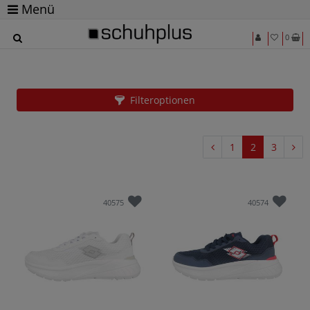
Menü
0
Lotto
Filteroptionen
1
2
3
40575
40574