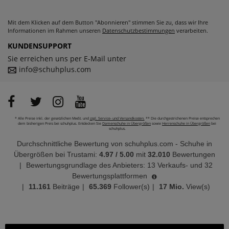
Mit dem Klicken auf dem Button "Abonnieren" stimmen Sie zu, dass wir Ihre
Informationen im Rahmen unseren
Datenschutzbestimmungen
verarbeiten.
KUNDENSUPPORT
Sie erreichen uns per E-Mail unter
info@schuhplus.com
* Alle Preise inkl. der gesetzlichen MwSt. und
zzgl. Service- und Versandkosten.
** Die durchgestrichenen Preise entsprechen
dem bisherigen Preis bei schuhplus. Entdecken Sie
Damenschuhe in Übergrößen
sowie
Herrenschuhe in Übergrößen
bei
schuhplus.
Durchschnittliche Bewertung von
schuhplus.com - Schuhe in
Übergrößen
bei Trustami:
4.97
/
5.00
mit
32.010
Bewertungen
|
Bewertungsgrundlage des Anbieters: 13 Verkaufs- und 32
Bewertungsplattformen
|
11.161
Beiträge
|
65.369
Follower(s)
|
17 Mio.
View(s)