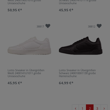
Weiß 2400190U1010 große
Schwarz 2400141U1119 große
Unisexschuhe
Unisexschuhe
50,95 €*
45,95 €*
38817
38812
Lotto Sneaker in Übergrößen
Lotto Sneaker in Übergrößen
Weiß 2400141U1011 große
Schwarz 2400100X1130 große
Unisexschuhe
Herrenschuhe
45,95 €*
64,99 €*
1
2
3