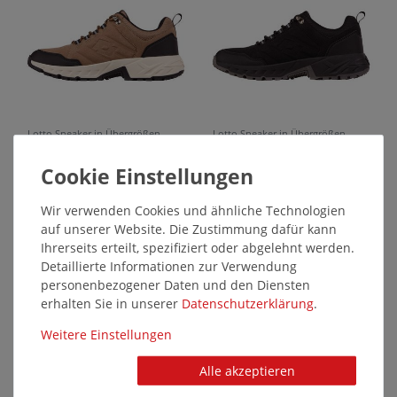
Lotto Sneaker in Übergrößen
Lotto Sneaker in Übergrößen
Braun 2400290X7011 große
Schwarz 2400290X1116 große
Herrenschuhe
Herrenschuhe
55,95 €*
55,95 €*
Wir verwenden Cookies und ähnliche Technologien
auf unserer Website. Die Zustimmung dafür kann
38874
38873
Ihrerseits erteilt, spezifiziert oder abgelehnt werden.
Detaillierte Informationen zur Verwendung
personenbezogener Daten und den Diensten
erhalten Sie in unserer
Daten­schutz­erklärung
.
Weitere Einstellungen
Alle akzeptieren
Lotto Sneaker in Übergrößen
Lotto Sneaker in Übergrößen