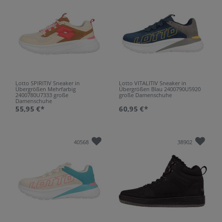
Lotto SPIRITIV Sneaker in
Lotto VITALITIV Sneaker in
Übergrößen Mehrfarbig
Übergrößen Blau 2400790U5920
2400780U7333 große
große Damenschuhe
Damenschuhe
55,95 €*
60,95 €*
40568
38902