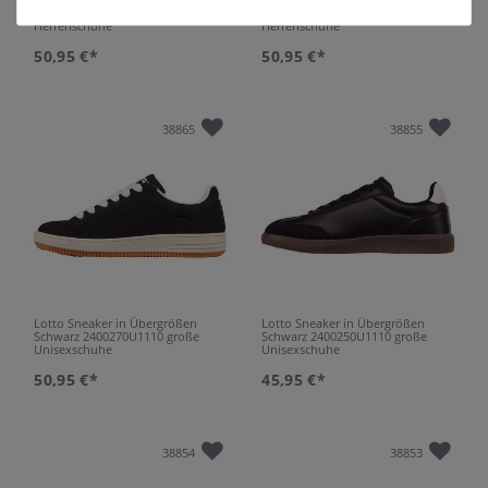
Braun 2400290U7011 große
Schwarz 2400290U1116 große
Herrenschuhe
Herrenschuhe
50,95 €*
50,95 €*
38865
38855
Lotto Sneaker in Übergrößen
Lotto Sneaker in Übergrößen
Schwarz 2400270U1110 große
Schwarz 2400250U1110 große
Unisexschuhe
Unisexschuhe
50,95 €*
45,95 €*
38854
38853