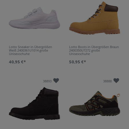
Lotto Sneaker in Übergrößen
Lotto Boots in Übergrößen Braun
Weiß 2400361U1014 große
2400350U7272 große
Unisexschuhe
Unisexschuhe
40,95 €*
50,95 €*
38893
38888