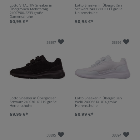
Lotto VITALITIV Sneaker in
Lotto Sneaker in Übergrößen
Übergrößen Mehrfarbig
Schwarz 2400380U1111 große
2400790U2233 große
Unisexschuhe
Damenschuhe
60,95 €*
50,95 €*
38897
38896
Lotto Sneaker in Übergrößen
Lotto Sneaker in Übergrößen
Schwarz 2400361X1119 große
Weiß 2400361X1014 große
Herrenschuhe
Herrenschuhe
59,99 €*
59,99 €*
38895
38894