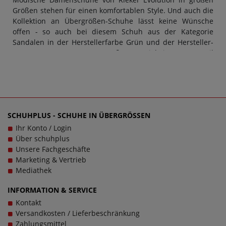
Größen stehen für einen komfortablen Style. Und auch die
Kollektion an Übergrößen-Schuhe lässt keine Wünsche
offen - so auch bei diesem Schuh aus der Kategorie
Sandalen in der Herstellerfarbe Grün und der Hersteller-
Nummer V8400-52. Das Außenmaterial ist aus Textil
hergestellt, der Innenbereich aus Textil. Übergrößen-
Schuhe für Damen von Rieker Evolution überzeugen stets
durch Design und Qualität: Das macht diese Marke so
unverkennbar.
Komfort trifft auf Vielfalt: Modell V8400-52 von
SCHUHPLUS - SCHUHE IN ÜBERGRÖSSEN
Rieker Evolution in Übergrößen
Ihr Konto / Login
Große Damenschuhe von Rieker Evolution haben eine sehr
Über schuhplus
gute Passform - und das gilt auch für Sandalen in
Unsere Fachgeschäfte
Übergrößen von Rieker Evolution. Neben der Schuhgröße
Marketing & Vertrieb
ist aber vor allem auch die Schuhweite ein entscheidendes
Mediathek
Kriterium für den perfekten Tragekomfort. Bei diesem
Modell V8400-52 kann eine E-Weite berücksichtigt werden.
INFORMATION & SERVICE
Doch ob Damenschuhe in Übergrößen oder Herrenschuhe
Kontakt
in Übergrößen. Beim Kauf von Sandalen sowie jeder
Versandkosten / Lieferbeschränkung
anderen Schuhart sollte stets auch die Sohle dem Zweck
Zahlungsmittel