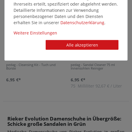
Ihrerseits erteilt, spezifiziert oder abgelehnt werden.
14640
16572
Detaillierte Informationen zur Verwendung
personenbezogener Daten und den Diensten
erhalten Sie in unserer
Daten­schutz­erklärung
.
Weitere Einstellungen
Alle akzeptieren
pedag - Cleansing Kit - Tuch und
pedag - Sandal Cleaner 75 ml
Bürste
Innensohlen Reiniger
6,95 €*
6,95 €*
75
Milliliter
92,67 € / Liter
Rieker Evolution Damenschuhe in Übergröße:
Schicke große Sandalen in Grün
Modische Damenschuhe von Rieker Evolution in großen