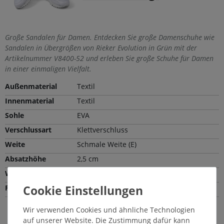
Große Sandalen für Damen. Entdecken Sie große Damenschuhe wie
Sandalen in Übergrößen von Rieker Evolution in Grün mit der
Artikelnummer V8400-52 und erleben Sie große Schuhe für Damen
in einer einmaligen Vielfalt.
Außenmaterial
Textil
Innenmaterial
Textil
Sohle
EVA
Verschlussart
Klettverschluss
Weite
Schmale Weite (E)
Absatzhöhe
2,5 cm
Wechselfußbett
Nein
Farbe
Grün
Wir verwenden Cookies und ähnliche Technologien
Passende Pflegemittel und Einlegesohlen
auf unserer Website. Die Zustimmung dafür kann