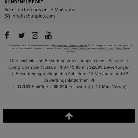
KUNDENSUPPORT
Sie erreichen uns per E-Mail unter
info@schuhplus.com
* Alle Preise inkl. der gesetzlichen MwSt. und
zzgl. Service- und Versandkosten.
** Die durchgestrichenen Preise entsprechen
dem bisherigen Preis bei schuhplus. Entdecken Sie
Damenschuhe in Übergrößen
sowie
Herrenschuhe in Übergrößen
bei
schuhplus.
Durchschnittliche Bewertung von
schuhplus.com - Schuhe in
Übergrößen
bei Trustami:
4.97
/
5.00
mit
32.009
Bewertungen
|
Bewertungsgrundlage des Anbieters: 13 Verkaufs- und 32
Bewertungsplattformen
|
11.161
Beiträge
|
65.246
Follower(s)
|
17 Mio.
View(s)